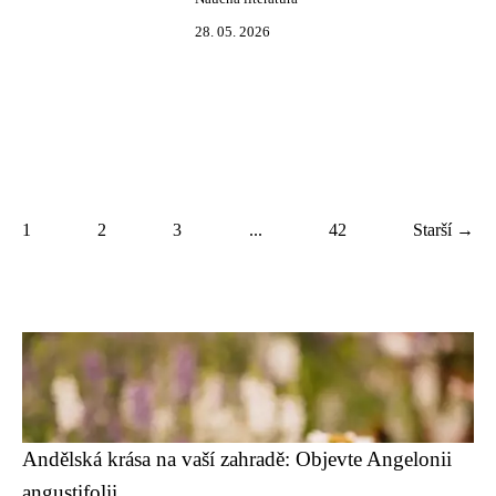
28. 05. 2026
1
2
3
...
42
Starší →
Andělská krása na vaší zahradě: Objevte Angelonii
angustifolii