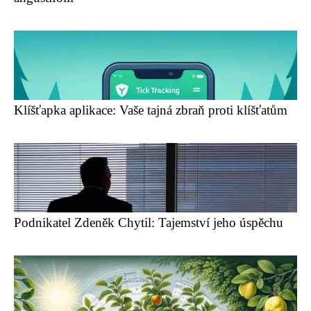
Klíšťapka aplikace: Vaše tajná zbraň proti klíšťatům
Podnikatel Zdeněk Chytil: Tajemství jeho úspěchu