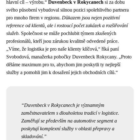
hlavní cíl – výrobu.“
Duvenbeck v Rokycanech
si za dobu
svého působení vybudoval silnou pozici spolehlivého partnera
pro mnoho firem v regionu.
Důkazem jsou nejen pozitivní
reference od klientů, ale i rostoucí počet zakázek a rozšiřování
služeb.
Společnost se může pochlubit týmem zkušených
profesionálů, kteří jsou zárukou kvalitně odvedené práce.
„Víme, že logistika je pro naše klienty klíčová,“ říká paní
Svobodová, manažerka pobočky Duvenbeck Rokycany. „Proto
děláme maximum pro to, abychom jim poskytli ty nejlepší
služby a pomohli jim k dosažení jejich obchodních cílů.“
Duvenbeck v Rokycanech je významným
zaměstnavatelem s dlouholetou tradicí v logistice.
Zaměřují se především na automotive segment a
poskytují komplexní služby v oblasti přepravy a
skladování.