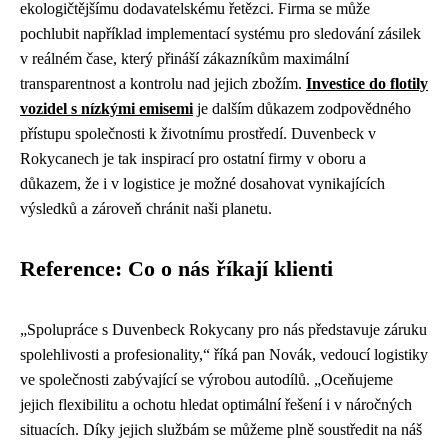
ekologičtějšímu dodavatelskému řetězci. Firma se může
pochlubit například implementací systému pro sledování zásilek
v reálném čase, který přináší zákazníkům maximální
transparentnost a kontrolu nad jejich zbožím.
Investice do flotily
vozidel s nízkými emisemi
je dalším důkazem zodpovědného
přístupu společnosti k životnímu prostředí. Duvenbeck v
Rokycanech je tak inspirací pro ostatní firmy v oboru a
důkazem, že i v logistice je možné dosahovat vynikajících
výsledků a zároveň chránit naši planetu.
Reference: Co o nás říkají klienti
„Spolupráce s Duvenbeck Rokycany pro nás představuje záruku
spolehlivosti a profesionality,“ říká pan Novák, vedoucí logistiky
ve společnosti zabývající se výrobou autodílů. „Oceňujeme
jejich flexibilitu a ochotu hledat optimální řešení i v náročných
situacích. Díky jejich službám se můžeme plně soustředit na náš