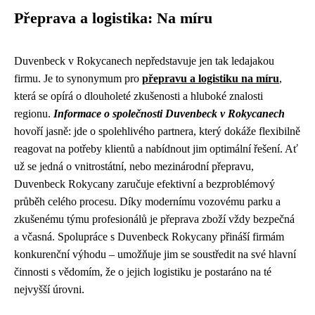
Přeprava a logistika: Na míru
Duvenbeck v Rokycanech nepředstavuje jen tak ledajakou
firmu. Je to synonymum pro
přepravu a logistiku na míru
,
která se opírá o dlouholeté zkušenosti a hluboké znalosti
regionu.
Informace o společnosti Duvenbeck v Rokycanech
hovoří jasně: jde o spolehlivého partnera, který dokáže flexibilně
reagovat na potřeby klientů a nabídnout jim optimální řešení. Ať
už se jedná o vnitrostátní, nebo mezinárodní přepravu,
Duvenbeck Rokycany zaručuje efektivní a bezproblémový
průběh celého procesu. Díky modernímu vozovému parku a
zkušenému týmu profesionálů je přeprava zboží vždy bezpečná
a včasná. Spolupráce s Duvenbeck Rokycany přináší firmám
konkurenční výhodu – umožňuje jim se soustředit na své hlavní
činnosti s vědomím, že o jejich logistiku je postaráno na té
nejvyšší úrovni.