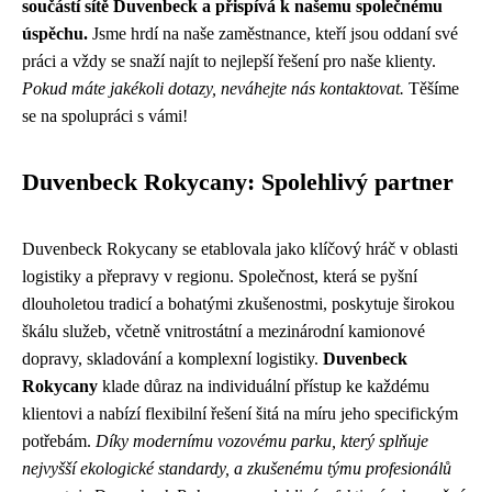
součástí sítě Duvenbeck a přispívá k našemu společnému
úspěchu.
Jsme hrdí na naše zaměstnance, kteří jsou oddaní své
práci a vždy se snaží najít to nejlepší řešení pro naše klienty.
Pokud máte jakékoli dotazy, neváhejte nás kontaktovat.
Těšíme
se na spolupráci s vámi!
Duvenbeck Rokycany: Spolehlivý partner
Duvenbeck Rokycany se etablovala jako klíčový hráč v oblasti
logistiky a přepravy v regionu. Společnost, která se pyšní
dlouholetou tradicí a bohatými zkušenostmi, poskytuje širokou
škálu služeb, včetně vnitrostátní a mezinárodní kamionové
dopravy, skladování a komplexní logistiky.
Duvenbeck
Rokycany
klade důraz na individuální přístup ke každému
klientovi a nabízí flexibilní řešení šitá na míru jeho specifickým
potřebám.
Díky modernímu vozovému parku, který splňuje
nejvyšší ekologické standardy, a zkušenému týmu profesionálů