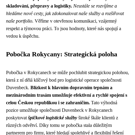
skladování, přepravy a logistiky.
Neustále se rozvíjíme a
hledáme nové cesty, jak zdokonalovat naše služby a rozšiřovat
naše portfolio.
Věříme v otevřenou komunikaci, vzájemný
respekt a týmovou práci. To jsou hodnoty, které nás spojují a
vedou k úspěchu.
Pobočka Rokycany: Strategická poloha
Pobočka v Rokycanech se může pochlubit strategickou polohou,
která z ní dělá klíčový bod pro logistické operace společnosti
Duvenbeck.
Blízkost k hlavním dopravním tepnám a
mezinárodním trasám umožňuje efektivní a rychlé spojení s
celou Českou republikou i se zahraničím.
Tato výhodná
pozice umožňuje společnosti Duvenbeck v Rokycanech
poskytovat
špičkové logistické služby
široké škále klientů z
různých odvětví. Díky tomu se pobočka stala důležitým
partnerem pro firmy, které hledají spolehlivé a flexibilní řešení