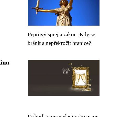
Pepřový sprej a zákon: Kdy se
bránit a nepřekročit hranice?
mánu
Dohoda o provedení práce vzor