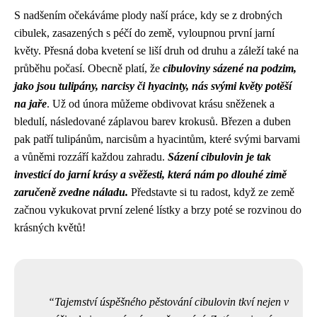
S nadšením očekáváme plody naší práce, kdy se z drobných
cibulek, zasazených s péčí do země, vyloupnou první jarní
květy. Přesná doba kvetení se liší druh od druhu a záleží také na
průběhu počasí. Obecně platí, že
cibuloviny sázené na podzim,
jako jsou tulipány, narcisy či hyacinty, nás svými květy potěší
na jaře
. Už od února můžeme obdivovat krásu sněženek a
bledulí, následované záplavou barev krokusů. Březen a duben
pak patří tulipánům, narcisům a hyacintům, které svými barvami
a vůněmi rozzáří každou zahradu.
Sázení cibulovin je tak
investicí do jarní krásy a svěžesti, která nám po dlouhé zimě
zaručeně zvedne náladu.
Představte si tu radost, když ze země
začnou vykukovat první zelené lístky a brzy poté se rozvinou do
krásných květů!
Tajemství úspěšného pěstování cibulovin tkví nejen v