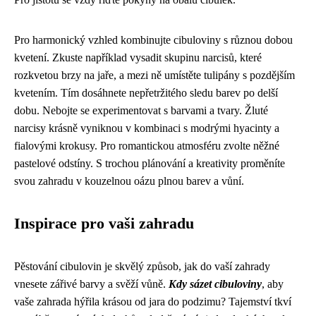
Pro harmonický vzhled kombinujte cibuloviny s různou dobou
kvetení. Zkuste například vysadit skupinu narcisů, které
rozkvetou brzy na jaře, a mezi ně umístěte tulipány s pozdějším
kvetením. Tím dosáhnete nepřetržitého sledu barev po delší
dobu. Nebojte se experimentovat s barvami a tvary. Žluté
narcisy krásně vyniknou v kombinaci s modrými hyacinty a
fialovými krokusy. Pro romantickou atmosféru zvolte něžné
pastelové odstíny. S trochou plánování a kreativity proměníte
svou zahradu v kouzelnou oázu plnou barev a vůní.
Inspirace pro vaši zahradu
Pěstování cibulovin je skvělý způsob, jak do vaší zahrady
vnesete zářivé barvy a svěží vůně.
Kdy sázet cibuloviny
, aby
vaše zahrada hýřila krásou od jara do podzimu? Tajemství tkví