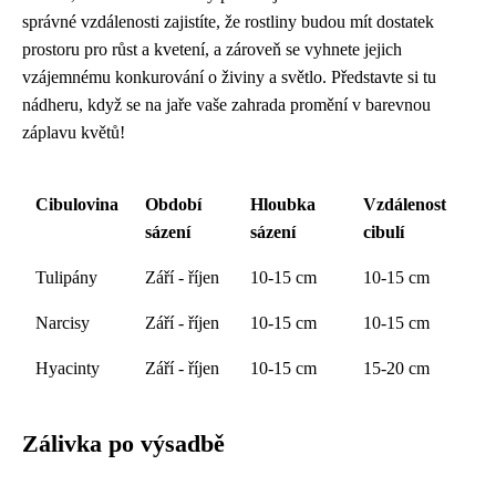
správné vzdálenosti zajistíte, že rostliny budou mít dostatek
prostoru pro růst a kvetení, a zároveň se vyhnete jejich
vzájemnému konkurování o živiny a světlo. Představte si tu
nádheru, když se na jaře vaše zahrada promění v barevnou
záplavu květů!
Cibulovina
Období
Hloubka
Vzdálenost
sázení
sázení
cibulí
Tulipány
Září - říjen
10-15 cm
10-15 cm
Narcisy
Září - říjen
10-15 cm
10-15 cm
Hyacinty
Září - říjen
10-15 cm
15-20 cm
Zálivka po výsadbě