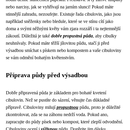
nebo narcisy, jak se vyhřívají na jarním slunci! Pokud máte
stinnější zahradu, nezoufejte. Existuje řada cibulovin, jako jsou
například sněženky nebo bledule, které se ve stínu cítí jako
doma a svými něžnými květy vám zjara rozzáří i ta nejtemnější
zákoutí. Důležitá je také
dobře propustná půda
, aby cibulky
neuhnívaly. Pokud máte těžší jílovitou půdu, stačí ji před
výsadbou smíchat s pískem nebo kompostem a vaše cibuloviny
se vám odmění bohatým květenstvím.
Příprava půdy před výsadbou
Dobře připravená půda je základem pro bohaté kvetení
cibulovin. Než se pustíte do sázení, věnujte čas důkladné
přípravě. Cibuloviny milují
propustnou
půdu, proto je důležité
zkontrolovat, zda se na záhonu nedrží voda. Pokud ano,
zapracujte do půdy písek nebo kompost, které zlepší odvodnění.
Cibuloviny ocení i
výživnou
půdu. Dopřejte jim dávku