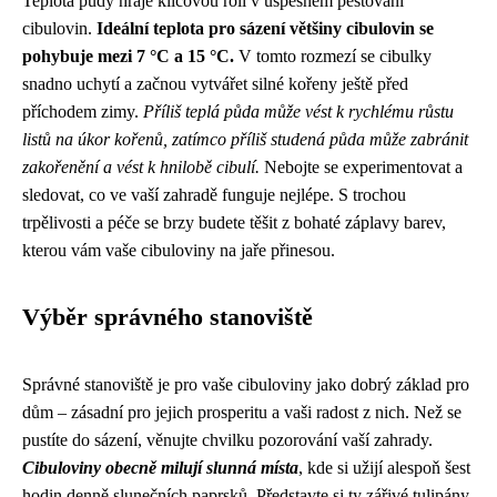
Teplota půdy hraje klíčovou roli v úspěšném pěstování
cibulovin.
Ideální teplota pro sázení většiny cibulovin se
pohybuje mezi 7 °C a 15 °C.
V tomto rozmezí se cibulky
snadno uchytí a začnou vytvářet silné kořeny ještě před
příchodem zimy.
Příliš teplá půda může vést k rychlému růstu
listů na úkor kořenů, zatímco příliš studená půda může zabránit
zakořenění a vést k hnilobě cibulí.
Nebojte se experimentovat a
sledovat, co ve vaší zahradě funguje nejlépe. S trochou
trpělivosti a péče se brzy budete těšit z bohaté záplavy barev,
kterou vám vaše cibuloviny na jaře přinesou.
Výběr správného stanoviště
Správné stanoviště je pro vaše cibuloviny jako dobrý základ pro
dům – zásadní pro jejich prosperitu a vaši radost z nich. Než se
pustíte do sázení, věnujte chvilku pozorování vaší zahrady.
Cibuloviny obecně milují slunná místa
, kde si užijí alespoň šest
hodin denně slunečních paprsků. Představte si ty zářivé tulipány