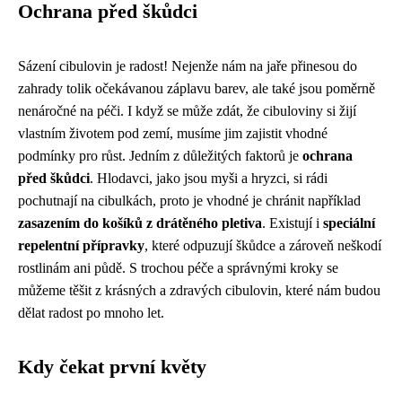
Ochrana před škůdci
Sázení cibulovin je radost! Nejenže nám na jaře přinesou do
zahrady tolik očekávanou záplavu barev, ale také jsou poměrně
nenáročné na péči. I když se může zdát, že cibuloviny si žijí
vlastním životem pod zemí, musíme jim zajistit vhodné
podmínky pro růst. Jedním z důležitých faktorů je
ochrana
před škůdci
. Hlodavci, jako jsou myši a hryzci, si rádi
pochutnají na cibulkách, proto je vhodné je chránit například
zasazením do košíků z drátěného pletiva
. Existují i
speciální
repelentní přípravky
, které odpuzují škůdce a zároveň neškodí
rostlinám ani půdě. S trochou péče a správnými kroky se
můžeme těšit z krásných a zdravých cibulovin, které nám budou
dělat radost po mnoho let.
Kdy čekat první květy