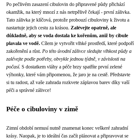
Po pečlivém zasazení cibulovin do připravené půdy přichází
okamžik, na který mnozí z nás netrpělivě čekají - první zálivka.
Tato zálivka je klíčová, protože probouzí cibuloviny k životu a
nastartuje jejich cestu za krásou.
Zalévejte opatrně, ale
důkladně, aby se voda dostala ke kořenům, aniž by cibule
plavala ve vodě.
Cílem je vytvořit vlhké prostředí, které podpoří
zakořenění a růst.
Po této úvodní zálivce sledujte vlhkost půdy a
zalévejte podle potřeby, obvykle jednou týdně, v závislosti na
počasí.
S dostatkem vláhy a péče brzy spatříte první zelené
výhonky, které vám připomenou, že jaro je na cestě. Představte
si tu radost, až vaše zahrada rozkvete záplavou barev díky vaší
péči a správné zálivce!
Péče o cibuloviny v zimě
Zimní období nemusí nutně znamenat konec veškeré zahradní
krásy. Naopak, je to ideální čas začít plánovat a připravovat se