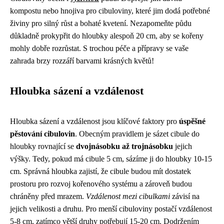
kompostu nebo hnojiva pro cibuloviny, které jim dodá potřebné
živiny pro silný růst a bohaté kvetení. Nezapomeňte půdu
důkladně prokypřit do hloubky alespoň 20 cm, aby se kořeny
mohly dobře rozrůstat. S trochou péče a přípravy se vaše
zahrada brzy rozzáří barvami krásných květů!
Hloubka sázení a vzdálenost
Hloubka sázení a vzdálenost jsou klíčové faktory pro
úspěšné
pěstování cibulovin
. Obecným pravidlem je sázet cibule do
hloubky rovnající se
dvojnásobku až trojnásobku
jejich
výšky. Tedy, pokud má cibule 5 cm, sázíme ji do hloubky 10-15
cm. Správná hloubka zajistí, že cibule budou mít dostatek
prostoru pro rozvoj kořenového systému a zároveň budou
chráněny před mrazem.
Vzdálenost mezi cibulkami
závisí na
jejich velikosti a druhu. Pro menší cibuloviny postačí vzdálenost
5-8 cm, zatímco větší druhy potřebují 15-20 cm. Dodržením