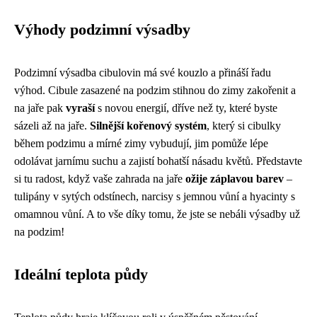
Výhody podzimní výsadby
Podzimní výsadba cibulovin má své kouzlo a přináší řadu
výhod. Cibule zasazené na podzim stihnou do zimy zakořenit a
na jaře pak
vyraší
s novou energií, dříve než ty, které byste
sázeli až na jaře.
Silnější kořenový systém
, který si cibulky
během podzimu a mírné zimy vybudují, jim pomůže lépe
odolávat jarnímu suchu a zajistí bohatší násadu květů. Představte
si tu radost, když vaše zahrada na jaře
ožije záplavou barev
–
tulipány v sytých odstínech, narcisy s jemnou vůní a hyacinty s
omamnou vůní. A to vše díky tomu, že jste se nebáli výsadby už
na podzim!
Ideální teplota půdy