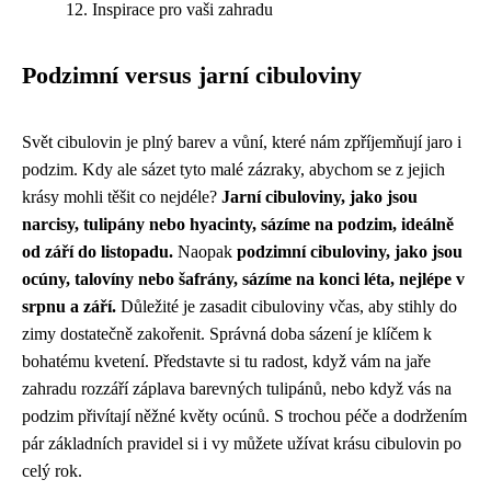
Inspirace pro vaši zahradu
Podzimní versus jarní cibuloviny
Svět cibulovin je plný barev a vůní, které nám zpříjemňují jaro i
podzim. Kdy ale sázet tyto malé zázraky, abychom se z jejich
krásy mohli těšit co nejdéle?
Jarní cibuloviny, jako jsou
narcisy, tulipány nebo hyacinty, sázíme na podzim, ideálně
od září do listopadu.
Naopak
podzimní cibuloviny, jako jsou
ocúny, talovíny nebo šafrány, sázíme na konci léta, nejlépe v
srpnu a září.
Důležité je zasadit cibuloviny včas, aby stihly do
zimy dostatečně zakořenit. Správná doba sázení je klíčem k
bohatému kvetení. Představte si tu radost, když vám na jaře
zahradu rozzáří záplava barevných tulipánů, nebo když vás na
podzim přivítají něžné květy ocúnů. S trochou péče a dodržením
pár základních pravidel si i vy můžete užívat krásu cibulovin po
celý rok.