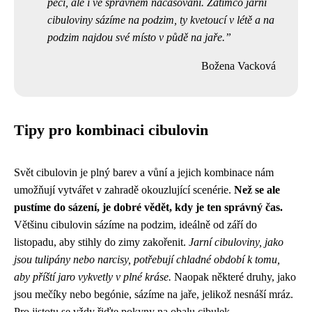
péči, ale i ve správném načasování. Zatímco jarní
cibuloviny sázíme na podzim, ty kvetoucí v létě a na
podzim najdou své místo v půdě na jaře.
Božena Vacková
Tipy pro kombinaci cibulovin
Svět cibulovin je plný barev a vůní a jejich kombinace nám
umožňují vytvářet v zahradě okouzlující scenérie.
Než se ale
pustíme do sázení, je dobré vědět, kdy je ten správný čas.
Většinu cibulovin sázíme na podzim, ideálně od září do
listopadu, aby stihly do zimy zakořenit.
Jarní cibuloviny, jako
jsou tulipány nebo narcisy, potřebují chladné období k tomu,
aby příští jaro vykvetly v plné kráse.
Naopak některé druhy, jako
jsou mečíky nebo begónie, sázíme na jaře, jelikož nesnáší mráz.
Pro jistotu se vždy řiďte pokyny na obalu cibulek.