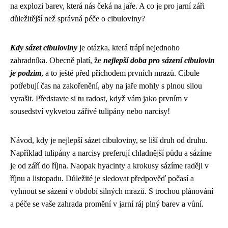
na explozi barev, která nás čeká na jaře. A co je pro jarní záři
důležitější než správná péče o cibuloviny?
Kdy sázet cibuloviny
je otázka, která trápí nejednoho
zahradníka. Obecně platí, že
nejlepší doba pro sázení cibulovin
je podzim
, a to ještě před příchodem prvních mrazů. Cibule
potřebují čas na zakořenění, aby na jaře mohly s plnou silou
vyrašit. Představte si tu radost, když vám jako prvním v
sousedství vykvetou zářivé tulipány nebo narcisy!
Návod, kdy je nejlepší sázet cibuloviny, se liší druh od druhu.
Například tulipány a narcisy preferují chladnější půdu a sázíme
je od září do října. Naopak hyacinty a krokusy sázíme raději v
říjnu a listopadu. Důležité je sledovat předpověď počasí a
vyhnout se sázení v období silných mrazů. S trochou plánování
a péče se vaše zahrada promění v jarní ráj plný barev a vůní.