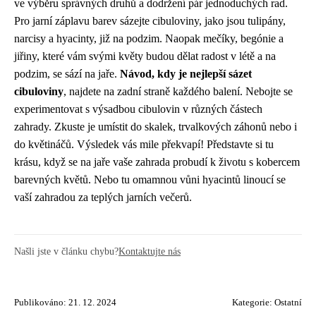
ve výběru správných druhů a dodržení pár jednoduchých rad.
Pro jarní záplavu barev sázejte cibuloviny, jako jsou tulipány,
narcisy a hyacinty, již na podzim. Naopak mečíky, begónie a
jiřiny, které vám svými květy budou dělat radost v létě a na
podzim, se sází na jaře.
Návod, kdy je nejlepší sázet
cibuloviny
, najdete na zadní straně každého balení. Nebojte se
experimentovat s výsadbou cibulovin v různých částech
zahrady. Zkuste je umístit do skalek, trvalkových záhonů nebo i
do květináčů. Výsledek vás mile překvapí! Představte si tu
krásu, když se na jaře vaše zahrada probudí k životu s kobercem
barevných květů. Nebo tu omamnou vůni hyacintů linoucí se
vaší zahradou za teplých jarních večerů.
Našli jste v článku chybu?
Kontaktujte nás
Publikováno: 21. 12. 2024
Kategorie:
Ostatní