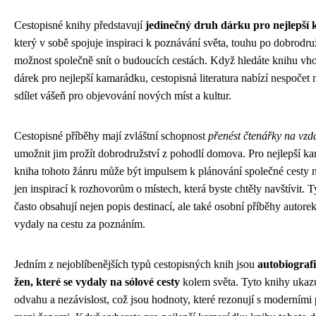
Cestopisné knihy představují
jedinečný druh dárku pro nejlepš
který v sobě spojuje inspiraci k poznávání světa, touhu po dobrodru
možnost společně snít o budoucích cestách. Když hledáte knihu vh
dárek pro nejlepší kamarádku, cestopisná literatura nabízí nespočet 
sdílet vášeň pro objevování nových míst a kultur.
Cestopisné příběhy mají zvláštní schopnost
přenést čtenářky na vzd
umožnit jim prožít dobrodružství z pohodlí domova. Pro nejlepší k
kniha tohoto žánru může být impulsem k plánování společné cesty 
jen inspirací k rozhovorům o místech, která byste chtěly navštívit. 
často obsahují nejen popis destinací, ale také osobní příběhy autorek
vydaly na cestu za poznáním.
Jedním z nejoblíbenějších typů cestopisných knih jsou
autobiograf
žen, které se vydaly na sólové cesty
kolem světa. Tyto knihy ukazuj
odvahu a nezávislost, což jsou hodnoty, které rezonují s moderními 