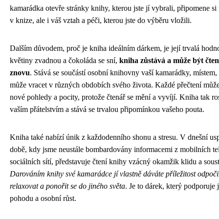
kamarádka otevře stránky knihy, kterou jste jí vybrali, připomene si
v knize, ale i váš vztah a péči, kterou jste do výběru vložili.
Dalším důvodem, proč je kniha ideálním dárkem, je její trvalá hodn
květiny zvadnou a čokoláda se sní,
kniha zůstává a může být čte
znovu
. Stává se součástí osobní knihovny vaší kamarádky, místem,
může vracet v různých obdobích svého života. Každé přečtení může
nové pohledy a pocity, protože čtenář se mění a vyvíjí. Kniha tak ro
vaším přátelstvím a stává se trvalou připomínkou vašeho pouta.
Kniha také nabízí únik z každodenního shonu a stresu. V dnešní u
době, kdy jsme neustále bombardovány informacemi z mobilních te
sociálních sítí, představuje čtení knihy vzácný okamžik klidu a sous
Darováním knihy své kamarádce jí vlastně dáváte příležitost odpoči
relaxovat a ponořit se do jiného světa
. Je to dárek, který podporuje 
pohodu a osobní růst.