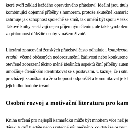
které tvoří základ každého opravdového přátelství. Ideální jsou titul
kombinující dojemné příběhy s humorem, protože skutečné kamarád
zahrnuje jak schopnost společně se smát, tak umění být spolu v těžk
Takové knihy se stávají nejen příjemným čtením, ale také symbolem
za přítomnost důležité osoby v našem životě.
Literární zpracování ženských přátelství často odhaluje i
komplexnos
vztahů
, včetně občasných nedorozumění, žárlivosti nebo konkurenc
otevřené zobrazení těchto méně ideálních aspektů činí příběhy aute
umožňuje čtenářkám identifikovat se s postavami. Ukazuje, že i silná
procházejí zkouškami a že schopnost odpouštět a komunikovat je kl
jejich dlouhodobé trvání.
Osobní rozvoj a motivační literatura pro k
Kniha určená pro nejlepší kamarádku může být mnohem více než j
dárek. Když hledáte něco skutečně výjimečného, co dokáže oslovit 