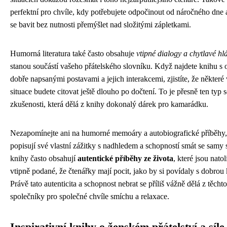
perfektní pro chvíle, kdy potřebujete odpočinout od náročného dne
se bavit bez nutnosti přemýšlet nad složitými zápletkami.
Humorná literatura také často obsahuje
vtipné dialogy a chytlavé hl
stanou součástí vašeho přátelského slovníku. Když najdete knihu s
dobře napsanými postavami a jejich interakcemi, zjistíte, že některé
situace budete citovat ještě dlouho po dočtení. To je přesně ten typ 
zkušenosti, která dělá z knihy dokonalý dárek pro kamarádku.
Nezapomínejte ani na humorné memoáry a autobiografické příběhy,
popisují své vlastní zážitky s nadhledem a schopností smát se samy 
knihy často obsahují
autentické příběhy ze života
, které jsou nato
vtipně podané, že čtenářky mají pocit, jako by si povídaly s dobro
Právě tato autenticita a schopnost nebrat se příliš vážně dělá z těcht
společníky pro společné chvíle smíchu a relaxace.