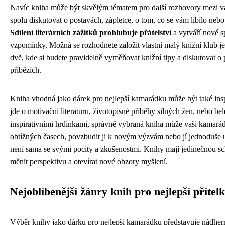
Navíc kniha může být skvělým tématem pro další rozhovory mezi 
spolu diskutovat o postavách, zápletce, o tom, co se vám líbilo nebo 
Sdílení literárních zážitků prohlubuje přátelství
a vytváří nové s
vzpomínky. Možná se rozhodnete založit vlastní malý knižní klub je
dvě, kde si budete pravidelně vyměňovat knižní tipy a diskutovat o
příbězích.
Kniha vhodná jako dárek pro nejlepší kamarádku může být také insp
jde o motivační literaturu, životopisné příběhy silných žen, nebo bele
inspirativními hrdinkami, správně vybraná kniha může vaší kamará
obtížných časech, povzbudit ji k novým výzvám nebo jí jednoduše u
není sama se svými pocity a zkušenostmi. Knihy mají jedinečnou s
měnit perspektivu a otevírat nové obzory myšlení.
Nejoblíbenější žánry knih pro nejlepší přítel
Výběr knihy jako dárku pro nejlepší kamarádku představuje nádhe