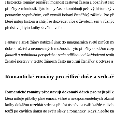
Historické romány přinášejí možnost cestovat časem a poznávat fasc
příběhy z minulosti. Tyto knihy často kombinují pečlivý historický
poutavým vyprávěním, což vytváří bohatý čtenářský zážitek. Pro př
které milují historii a chtějí se dozvědět více o životech žen v různ
představují tyto knihy skvělou volbu.
Fantasy a sci-fi žánry nabízejí únik do imaginárních světů plných m
dobrodružství a neomezených možností. Tyto příběhy dokážou
rozp
fantazii a nabídnout perspektivu zcela odlišnou od každodenní reali
ženské postavy v těchto žánrech často inspirují čtenářky k odvaze 
Romantické romány pro citlivé duše a srdca
Romantické romány představují dokonalý dárek pro nejlepší
která miluje příběhy plné emocí, vášně a nezapomenutelných okamž
knihy dokážou rozehřát srdce a přinést úsměv na tváři každé citlivé 
touží po chvílích úniku do světa lásky a romantiky. Když hledáte 