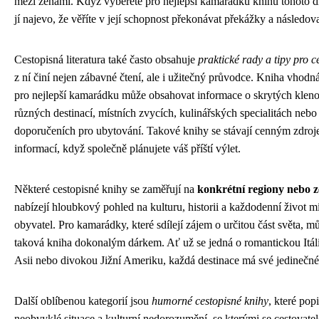
mezi ženami. Když vyberete pro nejlepší kamarádku knihu tohoto d
jí najevo, že věříte v její schopnost překonávat překážky a následova
Cestopisná literatura také často obsahuje
praktické rady a tipy pro c
z ní činí nejen zábavné čtení, ale i užitečný průvodce. Kniha vhodn
pro nejlepší kamarádku může obsahovat informace o skrytých klen
různých destinací, místních zvycích, kulinářských specialitách nebo
doporučeních pro ubytování. Takové knihy se stávají cenným zdro
informací, když společně plánujete váš příští výlet.
Některé cestopisné knihy se zaměřují na
konkrétní regiony nebo 
nabízejí hloubkový pohled na kulturu, historii a každodenní život m
obyvatel. Pro kamarádky, které sdílejí zájem o určitou část světa, m
taková kniha dokonalým dárkem. Ať už se jedná o romantickou Itáli
Asii nebo divokou Jižní Ameriku, každá destinace má své jedinečné
Další oblíbenou kategorií jsou
humorné cestopisné knihy
, které popi
neobvyklé situace a kulturní nedorozumění, se kterými se cestovatelé