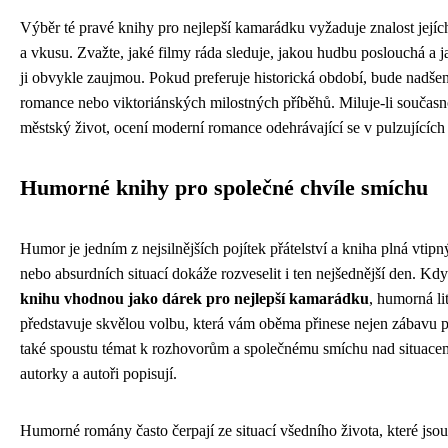
Výběr té pravé knihy pro nejlepší kamarádku vyžaduje znalost jejíc
a vkusu. Zvažte, jaké filmy ráda sleduje, jakou hudbu poslouchá a j
ji obvykle zaujmou. Pokud preferuje historická období, bude nadše
romance nebo viktoriánských milostných příběhů. Miluje-li současn
městský život, ocení moderní romance odehrávající se v pulzujících
Humorné knihy pro společné chvíle smíchu
Humor je jedním z nejsilnějších pojítek přátelství a kniha plná vtipn
nebo absurdních situací dokáže rozveselit i ten nejšednější den. Kdy
knihu vhodnou jako dárek pro nejlepší kamarádku
, humorná li
představuje skvělou volbu, která vám oběma přinese nejen zábavu při
také spoustu témat k rozhovorům a společnému smíchu nad situacem
autorky a autoři popisují.
Humorné romány často čerpají ze situací všedního života, které jsou