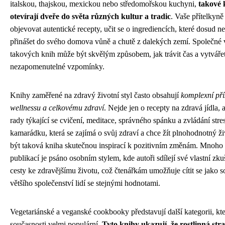
italskou, thajskou, mexickou nebo středomořskou kuchyni,
takové 
otevírají dveře do světa různých kultur a tradic
. Vaše přítelkyn
objevovat autentické recepty, učit se o ingrediencích, které dosud ne
přinášet do svého domova vůně a chutě z dalekých zemí. Společné 
takových knih může být skvělým způsobem, jak trávit čas a vytváře
nezapomenutelné vzpomínky.
Knihy zaměřené na zdravý životní styl často obsahují
komplexní pří
wellnessu a celkovému zdraví
. Nejde jen o recepty na zdravá jídla, a
rady týkající se cvičení, meditace, správného spánku a zvládání stre
kamarádku, která se zajímá o svůj zdraví a chce žít plnohodnotný ž
být taková kniha skutečnou inspirací k pozitivním změnám. Mnoho 
publikací je psáno osobním stylem, kde autoři sdílejí své vlastní zku
cesty ke zdravějšímu životu, což čtenářkám umožňuje cítit se jako s
většího společenství lidí se stejnými hodnotami.
Vegetariánské a veganské cookbooky představují další kategorii, kte
současnosti velmi populární.
Tyto knihy ukazují, že rostlinná st