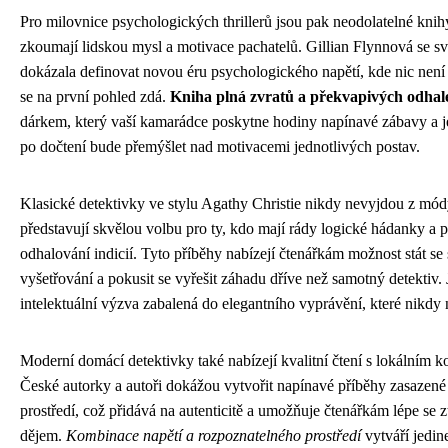
Pro milovnice psychologických thrillerů jsou pak neodolatelné knihy
zkoumají lidskou mysl a motivace pachatelů. Gillian Flynnová se 
dokázala definovat novou éru psychologického napětí, kde nic není 
se na první pohled zdá.
Kniha plná zvratů a překvapivých odhal
dárkem, který vaší kamarádce poskytne hodiny napínavé zábavy a j
po dočtení bude přemýšlet nad motivacemi jednotlivých postav.
Klasické detektivky ve stylu Agathy Christie nikdy nevyjdou z mód
představují skvělou volbu pro ty, kdo mají rády logické hádanky a 
odhalování indicií. Tyto příběhy nabízejí čtenářkám možnost stát se 
vyšetřování a pokusit se vyřešit záhadu dříve než samotný detektiv. 
intelektuální výzva zabalená do elegantního vyprávění, které nikdy
Moderní domácí detektivky také nabízejí kvalitní čtení s lokálním k
České autorky a autoři dokážou vytvořit napínavé příběhy zasazen
prostředí, což přidává na autenticitě a umožňuje čtenářkám lépe se z
dějem.
Kombinace napětí a rozpoznatelného prostředí
vytváří jedin