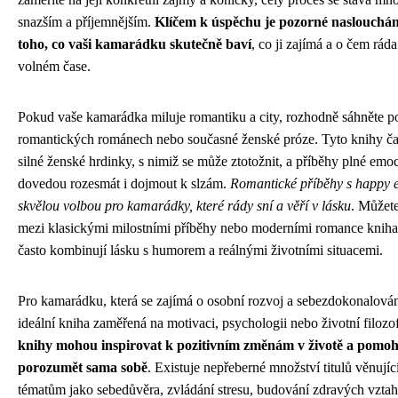
snazším a příjemnějším.
Klíčem k úspěchu je pozorné naslouchání
toho, co vaši kamarádku skutečně baví
, co ji zajímá a o čem rád
volném čase.
Pokud vaše kamarádka miluje romantiku a city, rozhodně sáhněte p
romantických románech nebo současné ženské próze. Tyto knihy ča
silné ženské hrdinky, s nimiž se může ztotožnit, a příběhy plné emoc
dovedou rozesmát i dojmout k slzám.
Romantické příběhy s happy 
skvělou volbou pro kamarádky, které rády sní a věří v lásku
. Můžete
mezi klasickými milostními příběhy nebo moderními romance kniha
často kombinují lásku s humorem a reálnými životními situacemi.
Pro kamarádku, která se zajímá o osobní rozvoj a sebezdokonalován
ideální kniha zaměřená na motivaci, psychologii nebo životní filozof
knihy mohou inspirovat k pozitivním změnám v životě a pomoho
porozumět sama sobě
. Existuje nepřeberné množství titulů věnujíc
tématům jako sebedůvěra, zvládání stresu, budování zdravých vzta