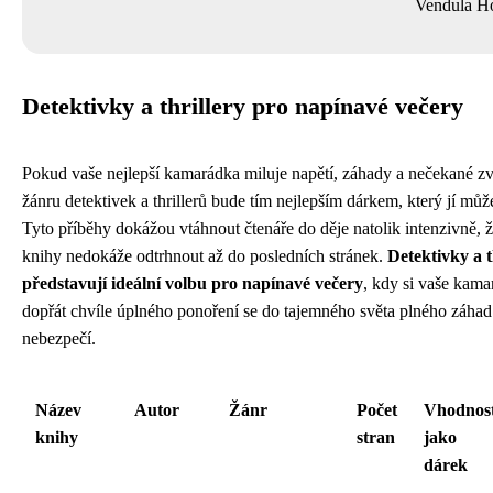
Vendula H
Detektivky a thrillery pro napínavé večery
Pokud vaše nejlepší kamarádka miluje napětí, záhady a nečekané zv
žánru detektivek a thrillerů bude tím nejlepším dárkem, který jí můž
Tyto příběhy dokážou vtáhnout čtenáře do děje natolik intenzivně, ž
knihy nedokáže odtrhnout až do posledních stránek.
Detektivky a t
představují ideální volbu pro napínavé večery
, kdy si vaše kam
dopřát chvíle úplného ponoření se do tajemného světa plného záhad
nebezpečí.
Název
Autor
Žánr
Počet
Vhodnos
knihy
stran
jako
dárek