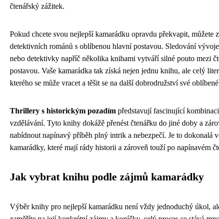
čtenářský zážitek.
Pokud chcete svou nejlepší kamarádku opravdu překvapit, můžete zvo
detektivních románů s oblíbenou hlavní postavou. Sledování vývoje
nebo detektivky napříč několika knihami vytváří silné pouto mezi č
postavou. Vaše kamarádka tak získá nejen jednu knihu, ale celý liter
kterého se může vracet a těšit se na další dobrodružství své oblíbené
Thrillery s historickým pozadím
představují fascinující kombinaci
vzdělávání. Tyto knihy dokážě přenést čtenářku do jiné doby a zár
nabídnout napínavý příběh plný intrik a nebezpečí. Je to dokonalá v
kamarádky, které mají rády historii a zároveň touží po napínavém čt
Jak vybrat knihu podle zájmů kamarádky
Výběr knihy pro nejlepší kamarádku není vždy jednoduchý úkol, al
zaměříte na její konkrétní zájmy a koníčky, celý proces se stává m