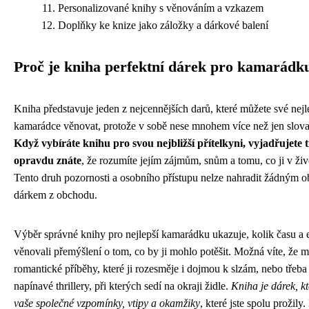
Personalizované knihy s věnováním a vzkazem
Doplňky ke knize jako záložky a dárkové balení
Proč je kniha perfektní dárek pro kamarádk
Kniha představuje jeden z nejcennějších darů, které můžete své nejl
kamarádce věnovat, protože v sobě nese mnohem více než jen slova
Když vybíráte knihu pro svou nejbližší přítelkyni, vyjadřujete tí
opravdu znáte
, že rozumíte jejím zájmům, snům a tomu, co ji v živ
Tento druh pozornosti a osobního přístupu nelze nahradit žádným
dárkem z obchodu.
Výběr správné knihy pro nejlepší kamarádku ukazuje, kolik času a e
věnovali přemýšlení o tom, co by ji mohlo potěšit. Možná víte, že m
romantické příběhy, které ji rozesměje i dojmou k slzám, nebo třeba
napínavé thrillery, při kterých sedí na okraji židle.
Kniha je dárek, k
vaše společné vzpomínky, vtipy a okamžiky
, které jste spolu prožily