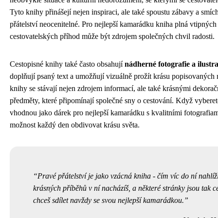
Tyto knihy přinášejí nejen inspiraci, ale také spoustu zábavy a smích
přátelství neocenitelné. Pro nejlepší kamarádku kniha plná vtipných
cestovatelských příhod může být zdrojem společných chvil radosti.
Cestopisné knihy také často obsahují
nádherné fotografie a ilustr
doplňují psaný text a umožňují vizuálně prožít krásu popisovaných
knihy se stávají nejen zdrojem informací, ale také krásnými dekora
předměty, které připomínají společné sny o cestování. Když vybere
vhodnou jako dárek pro nejlepší kamarádku s kvalitními fotografiami
možnost každý den obdivovat krásu světa.
Pravé přátelství je jako vzácná kniha - čím víc do ní nahlíží
krásných příběhů v ní nacházíš, a některé stránky jsou tak ce
chceš sdílet navždy se svou nejlepší kamarádkou.