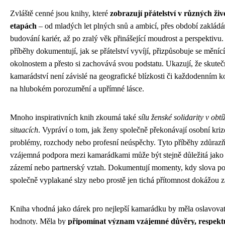
Zvláště cenné jsou knihy, které
zobrazují přátelství v různých živ
etapách
– od mladých let plných snů a ambicí, přes období zakládán
budování kariér, až po zralý věk přinášející moudrost a perspektivu
příběhy dokumentují, jak se přátelství vyvíjí, přizpůsobuje se měníc
okolnostem a přesto si zachovává svou podstatu. Ukazují, že skute
kamarádství není závislé na geografické blízkosti či každodenním ko
na hlubokém porozumění a upřímné lásce.
Mnoho inspirativních knih zkoumá také
sílu ženské solidarity v obt
situacích
. Vypráví o tom, jak ženy společně překonávají osobní kriz
problémy, rozchody nebo profesní neúspěchy. Tyto příběhy zdůrazňu
vzájemná podpora mezi kamarádkami může být stejně důležitá jako
zázemí nebo partnerský vztah. Dokumentují momenty, kdy slova p
společně vyplakané slzy nebo prostě jen tichá přítomnost dokážou z
Kniha vhodná jako dárek pro nejlepší kamarádku by měla oslavovat
hodnoty. Měla by
připomínat význam vzájemné důvěry, respektu 