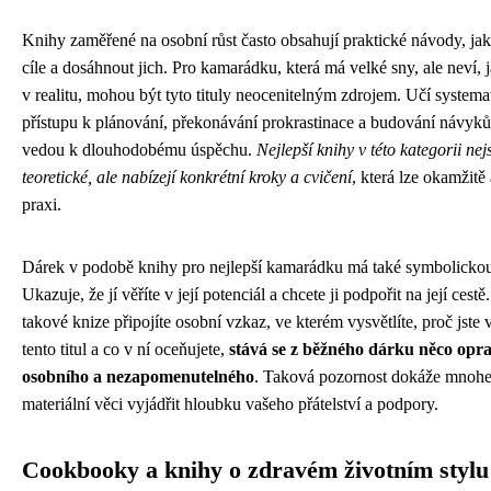
Knihy zaměřené na osobní růst často obsahují praktické návody, jak 
cíle a dosáhnout jich. Pro kamarádku, která má velké sny, ale neví, j
v realitu, mohou být tyto tituly neocenitelným zdrojem. Učí system
přístupu k plánování, překonávání prokrastinace a budování návyků
vedou k dlouhodobému úspěchu.
Nejlepší knihy v této kategorii nej
teoretické, ale nabízejí konkrétní kroky a cvičení
, která lze okamžitě
praxi.
Dárek v podobě knihy pro nejlepší kamarádku má také symbolicko
Ukazuje, že jí věříte v její potenciál a chcete ji podpořit na její cest
takové knize připojíte osobní vzkaz, ve kterém vysvětlíte, proč jste 
tento titul a co v ní oceňujete,
stává se z běžného dárku něco opr
osobního a nezapomenutelného
. Taková pozornost dokáže mnohe
materiální věci vyjádřit hloubku vašeho přátelství a podpory.
Cookbooky a knihy o zdravém životním stylu