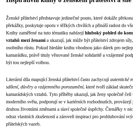
Inspirativní knihy o ženském přátelství a síle
Ženské přátelství představuje jedinečné pouto, které dokáže překona
překážky, poskytuje oporu v těžkých chvílích a přináší radost do vš
Knihy zaměřené na tuto tématiku nabízejí
hluboký pohled do kom
vztahů mezi ženami
a ukazují, jak může být přátelství zdrojem síly,
osobního růstu. Pokud hledáte knihu vhodnou jako dárek pro nejlep
kamarádku, právě tituly věnované ženské solidaritě a vzájemné po
být tou nejlepší volbou.
Literární díla mapující ženská přátelství často zachycují
autentické 
sdílení, důvěry a vzájemného porozumění
, které tvoří základ skute
kamarádských vztahů. Tyto příběhy ukazují, jak ženy společně čel
moderního světa, podporují se v kariérních rozhodnutích, provázejí
druhou životními změnami a slaví společné úspěchy. Čtenářky v nic
odraz vlastních zkušeností a zároveň inspiraci pro prohlubování sv
přátelských vazeb.