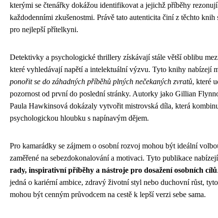
kterými se čtenářky dokážou identifikovat a jejichž příběhy rezonují
každodenními zkušenostmi. Právě tato autenticita činí z těchto knih
pro nejlepší přítelkyni.
Detektivky a psychologické thrillery získávají stále větší oblibu mez
které vyhledávají napětí a intelektuální výzvu. Tyto knihy nabízejí 
ponořit se do záhadných příběhů plných nečekaných zvratů
, které u
pozornost od první do poslední stránky. Autorky jako Gillian Flyn
Paula Hawkinsová dokázaly vytvořit mistrovská díla, která kombinu
psychologickou hloubku s napínavým dějem.
Pro kamarádky se zájmem o osobní rozvoj mohou být ideální volbo
zaměřené na sebezdokonalování a motivaci. Tyto publikace nabízej
rady, inspirativní příběhy a nástroje pro dosažení osobních cílů
jedná o kariérní ambice, zdravý životní styl nebo duchovní růst, tyt
mohou být cenným průvodcem na cestě k lepší verzi sebe sama.