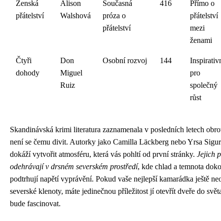
Ženská
Alison
Současná
416
Přímo o
přátelství
Walshová
próza o
přátelství
přátelství
mezi
ženami
Čtyři
Don
Osobní rozvoj
144
Inspirativ
dohody
Miguel
pro
Ruiz
společný
růst
Skandinávská krimi literatura zaznamenala v posledních letech ob
není se čemu divit. Autorky jako Camilla Läckberg nebo Yrsa Sigur
dokáží vytvořit atmosféru, která vás pohltí od první stránky.
Jejich 
odehrávají v drsném severském prostředí
, kde chlad a temnota dok
podtrhují napětí vyprávění. Pokud vaše nejlepší kamarádka ještě neo
severské klenoty, máte jedinečnou příležitost jí otevřít dveře do světa
bude fascinovat.