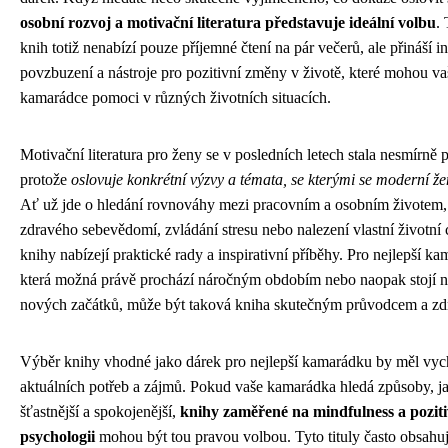
osobní rozvoj a motivační literatura představuje ideální volbu
.
knih totiž nenabízí pouze příjemné čtení na pár večerů, ale přináší in
povzbuzení a nástroje pro pozitivní změny v životě, které mohou va
kamarádce pomoci v různých životních situacích.
Motivační literatura pro ženy se v posledních letech stala nesmírně 
protože
oslovuje konkrétní výzvy a témata, se kterými se moderní že
Ať už jde o hledání rovnováhy mezi pracovním a osobním životem
zdravého sebevědomí, zvládání stresu nebo nalezení vlastní životní c
knihy nabízejí praktické rady a inspirativní příběhy. Pro nejlepší k
která možná právě prochází náročným obdobím nebo naopak stojí n
nových začátků, může být taková kniha skutečným průvodcem a zdr
Výběr knihy vhodné jako dárek pro nejlepší kamarádku by měl vych
aktuálních potřeb a zájmů. Pokud vaše kamarádka hledá způsoby, j
šťastnější a spokojenější,
knihy zaměřené na mindfulness a poziti
psychologii
mohou být tou pravou volbou. Tyto tituly často obsahuj