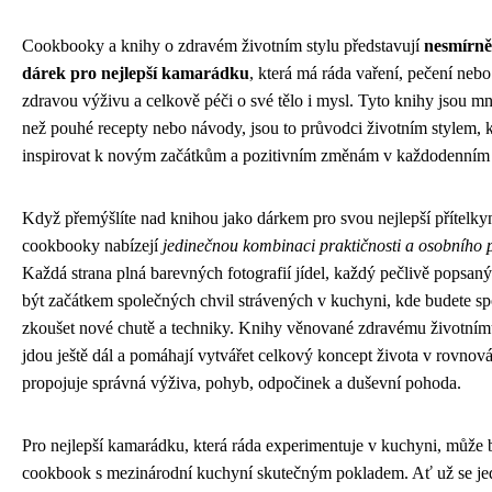
Cookbooky a knihy o zdravém životním stylu představují
nesmírně
dárek pro nejlepší kamarádku
, která má ráda vaření, pečení nebo
zdravou výživu a celkově péči o své tělo i mysl. Tyto knihy jsou 
než pouhé recepty nebo návody, jsou to průvodci životním stylem,
inspirovat k novým začátkům a pozitivním změnám v každodenním 
Když přemýšlíte nad knihou jako dárkem pro svou nejlepší přítelkyn
cookbooky nabízejí
jedinečnou kombinaci praktičnosti a osobního 
Každá strana plná barevných fotografií jídel, každý pečlivě popsan
být začátkem společných chvil strávených v kuchyni, kde budete s
zkoušet nové chutě a techniky. Knihy věnované zdravému životním
jdou ještě dál a pomáhají vytvářet celkový koncept života v rovnová
propojuje správná výživa, pohyb, odpočinek a duševní pohoda.
Pro nejlepší kamarádku, která ráda experimentuje v kuchyni, může 
cookbook s mezinárodní kuchyní skutečným pokladem. Ať už se je