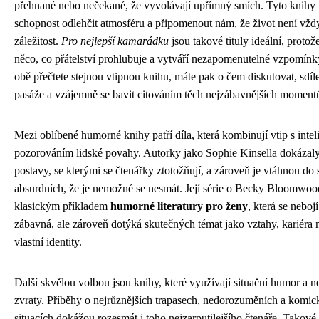
přehnané nebo nečekané, že vyvolávají upřímný smích. Tyto knihy 
schopnost odlehčit atmosféru a připomenout nám, že život není vžd
záležitost.
Pro nejlepší kamarádku
jsou takové tituly ideální, protož
něco, co přátelství prohlubuje a vytváří nezapomenutelné vzpomínk
obě přečtete stejnou vtipnou knihu, máte pak o čem diskutovat, sdíl
pasáže a vzájemně se bavit citováním těch nejzábavnějších moment
Mezi oblíbené humorné knihy patří díla, která kombinují vtip s inte
pozorováním lidské povahy. Autorky jako Sophie Kinsella dokázaly
postavy, se kterými se čtenářky ztotožňují, a zároveň je vtáhnou do s
absurdních, že je nemožné se nesmát. Její série o Becky Bloomwoo
klasickým příkladem
humorné literatury pro ženy
, která se neboj
zábavná, ale zároveň dotýká skutečných témat jako vztahy, kariéra 
vlastní identity.
Další skvělou volbou jsou knihy, které využívají situační humor a 
zvraty. Příběhy o nejrůznějších trapasech, nedorozuměních a komi
situacích dokážou rozesmát i toho nejzarputilejšího čtenáře. Takové