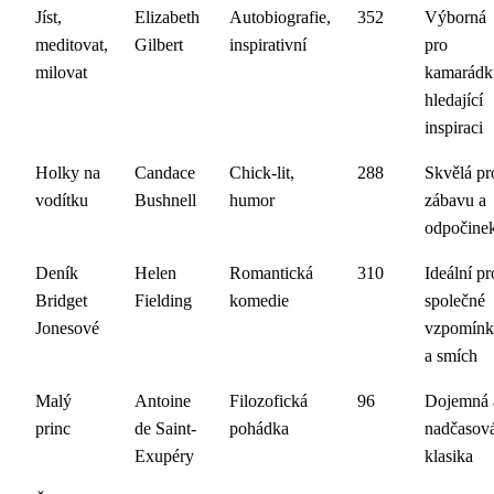
Jíst,
Elizabeth
Autobiografie,
352
Výborná
meditovat,
Gilbert
inspirativní
pro
milovat
kamarádk
hledající
inspiraci
Holky na
Candace
Chick-lit,
288
Skvělá pr
vodítku
Bushnell
humor
zábavu a
odpočine
Deník
Helen
Romantická
310
Ideální pr
Bridget
Fielding
komedie
společné
Jonesové
vzpomín
a smích
Malý
Antoine
Filozofická
96
Dojemná 
princ
de Saint-
pohádka
nadčasov
Exupéry
klasika