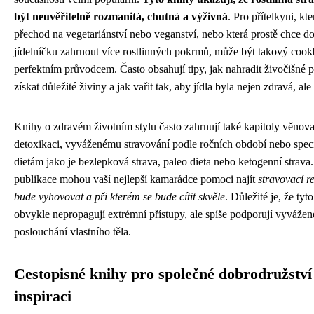
být neuvěřitelně rozmanitá, chutná a výživná
. Pro přítelkyni, kt
přechod na vegetariánství nebo veganství, nebo která prostě chce d
jídelníčku zahrnout více rostlinných pokrmů, může být takový coo
perfektním průvodcem. Často obsahují tipy, jak nahradit živočišné 
získat důležité živiny a jak vařit tak, aby jídla byla nejen zdravá, ale
Knihy o zdravém životním stylu často zahrnují také kapitoly věnov
detoxikaci, vyváženému stravování podle ročních období nebo spe
dietám jako je bezlepková strava, paleo dieta nebo ketogenní strava
publikace mohou vaší nejlepší kamarádce pomoci najít
stravovací re
bude vyhovovat a při kterém se bude cítit skvěle
. Důležité je, že tyt
obvykle nepropagují extrémní přístupy, ale spíše podporují vyvážen
poslouchání vlastního těla.
Cestopisné knihy pro společné dobrodružství
inspiraci