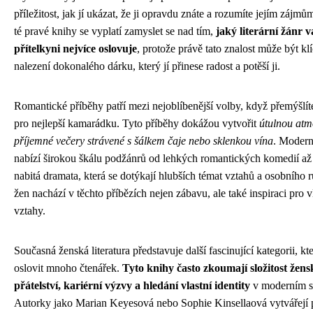
příležitost, jak jí ukázat, že ji opravdu znáte a rozumíte jejím zájmů
té pravé knihy se vyplatí zamyslet se nad tím,
jaký literární žánr v
přítelkyni nejvíce oslovuje
, protože právě tato znalost může být kl
nalezení dokonalého dárku, který jí přinese radost a potěší ji.
Romantické příběhy patří mezi nejoblíbenější volby, když přemýšlí
pro nejlepší kamarádku. Tyto příběhy dokážou vytvořit
útulnou atm
příjemné večery strávené s šálkem čaje nebo sklenkou vína
. Modern
nabízí širokou škálu podžánrů od lehkých romantických komedií až
nabitá dramata, která se dotýkají hlubších témat vztahů a osobního
žen nachází v těchto příbězích nejen zábavu, ale také inspiraci pro vl
vztahy.
Současná ženská literatura představuje další fascinující kategorii, k
oslovit mnoho čtenářek.
Tyto knihy často zkoumají složitost žen
přátelství, kariérní výzvy a hledání vlastní identity
v moderním s
Autorky jako Marian Keyesová nebo Sophie Kinsellaová vytvářejí p