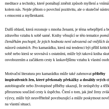
meditace a techniky, které pomáhají změnit způsob myšlení a vnímá
kolem nás. Nejde přitom o povrchní pozitivitu, ale o skutečné nástro
s emocemi a myšlenkami.
Další oblastí, která rezonuje s mnoha ženami, je téma sebepřijetí a 
zdravého vztahu k sobě samé. Knihy věnující se této tematice
pomá
čtenářkám pochopit, že jejich hodnota není odvozená od vnějších 
názorů ostatních
. Pro kamarádku, která má tendenci být příliš kriti
sobě nebo která se srovnává s ostatními, může být taková kniha sk
osvobozením a začátkem cesty k laskavějšímu vztahu k vlastní osob
Motivační literatura pro kamarádku může také zahrnovat
příběhy
inspirativních žen, které překonaly překážky a dosáhly svých c
autobiografie nebo životopisné příběhy ukazují, že neúspěchy a těžk
přirozenou součástí cesty k úspěchu. Čtení o tom, jak jiné ženy zv
výzvy, může být neuvěřitelně povzbuzující a může poskytnout nové
na vlastní situaci.