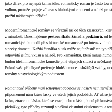
jako dárek pro nejlepší kamarádku, romantický román je často tou n
volbou, protože spojuje zábavu s hlubokými emocemi a nabízí prost
prožití nádherných příběhů.
Moderní romantické romány se výrazně liší od těch klasických, kter
z minulosti. Dnes najdeme
pestrou škálu žánrů a podžánrů
, od l
romantických komedií přes historické romance až po intenzivní mil
s prvky dramatu. Každá čtenářka si tak může najít přesně ten typ př
odpovídá jejímu vkusu a náladě. Pro kamarádku, která miluje humor
budou ideální romantické komedie plné vtipných situací a nečekaný
Pokud vaše přítelkyně preferuje hlubší emoce a složitější vztahy, oc
romány s psychologickým podtextem.
Romantické příběhy mají schopnost dotknout se našich nejniternější
připomenout nám krásu lásky ve všech jejích podobách. Ať už se je
lásku, ztracenou lásku, která se vrací, nebo o lásku, která překonáv
překážky, tyto příběhy rezonují s našimi vlastními zkušenostmi a t