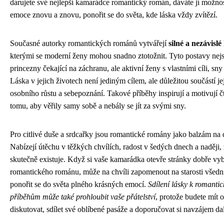
darujete své nejlepší kamarádce romantický román, dáváte jí možnost
emoce znovu a znovu, ponořit se do světa, kde láska vždy zvítězí.
Současné autorky romantických románů vytvářejí
silné a nezávisl
kterými se moderní ženy mohou snadno ztotožnit. Tyto postavy nej
princezny čekající na záchranu, ale aktivní ženy s vlastními cíli, sn
Láska v jejich životech není jediným cílem, ale důležitou součástí je
osobního růstu a sebepoznání. Takové příběhy inspirují a motivují č
tomu, aby věřily samy sobě a nebály se jít za svými sny.
Pro citlivé duše a srdcařky jsou romantické romány jako balzám na 
Nabízejí útěchu v těžkých chvílích, radost v šedých dnech a naději, 
skutečně existuje. Když si vaše kamarádka otevře stránky dobře vy
romantického románu, může na chvíli zapomenout na starosti všedn
ponořit se do světa plného krásných emocí.
Sdílení lásky k romanti
příběhům může také prohloubit vaše přátelství
, protože budete mít 
diskutovat, sdílet své oblíbené pasáže a doporučovat si navzájem dalš