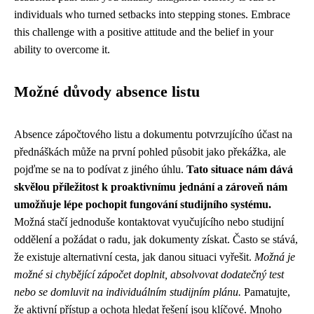
individuals who turned setbacks into stepping stones. Embrace
this challenge with a positive attitude and the belief in your
ability to overcome it.
Možné důvody absence listu
Absence zápočtového listu a dokumentu potvrzujícího účast na
přednáškách může na první pohled působit jako překážka, ale
pojďme se na to podívat z jiného úhlu.
Tato situace nám dává
skvělou příležitost k proaktivnímu jednání a zároveň nám
umožňuje lépe pochopit fungování studijního systému.
Možná stačí jednoduše kontaktovat vyučujícího nebo studijní
oddělení a požádat o radu, jak dokumenty získat. Často se stává,
že existuje alternativní cesta, jak danou situaci vyřešit.
Možná je
možné si chybějící zápočet doplnit, absolvovat dodatečný test
nebo se domluvit na individuálním studijním plánu.
Pamatujte,
že aktivní přístup a ochota hledat řešení jsou klíčové. Mnoho