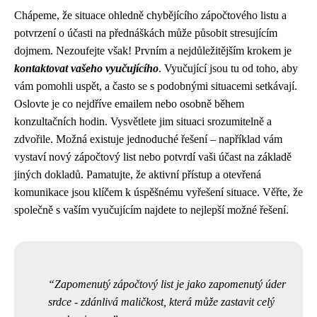
Chápeme, že situace ohledně chybějícího zápočtového listu a
potvrzení o účasti na přednáškách může působit stresujícím
dojmem. Nezoufejte však! Prvním a nejdůležitějším krokem je
kontaktovat vašeho vyučujícího
. Vyučující jsou tu od toho, aby
vám pomohli uspět, a často se s podobnými situacemi setkávají.
Oslovte je co nejdříve emailem nebo osobně během
konzultačních hodin. Vysvětlete jim situaci srozumitelně a
zdvořile. Možná existuje jednoduché řešení – například vám
vystaví nový zápočtový list nebo potvrdí vaši účast na základě
jiných dokladů. Pamatujte, že aktivní přístup a otevřená
komunikace jsou klíčem k úspěšnému vyřešení situace. Věřte, že
společně s vaším vyučujícím najdete to nejlepší možné řešení.
Zapomenutý zápočtový list je jako zapomenutý úder
srdce - zdánlivá maličkost, která může zastavit celý