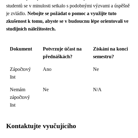
studentů se v minulosti setkalo s podobnými výzvami a úspěšně
je zvládlo.
Nebojte se požádat o pomoc a využijte tuto
zkušenost k tomu, abyste se v budoucnu lépe orientovali ve
studijních náležitostech.
Dokument
Potvrzuje účast na
Získání na konci
přednáškách?
semestru?
Zápočtový
Ano
Ne
list
Nemám
Ne
N/A
zápočtový
list
Kontaktujte vyučujícího