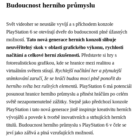
Budoucnost herního průmyslu
Svět videoher se neustále vyvíjí a s příchodem konzole
PlayStation 6 se otevírají dveře do budoucnosti plné úžasných
možností.
Tato nová generace herních konzolí slibuje
neuvěřitelný skok v oblasti grafického výkonu, rychlosti
načítání a celkové herní zkušenosti.
Představte si hry s
fotorealistickou grafikou, kde se hranice mezi realitou a
virtuálním světem stírají.
Rychlejší načítání her a plynulejší
snímkování zaručí, že se hráči budou moci plně ponořit do
herního světa bez rušivých elementů.
PlayStation 6 má potenciál
posunout hranice herního průmyslu a přinést hráčům po celém
světě nezapomenutelné zážitky. Stejně jako předchozí konzole
PlayStation i tato nová generace jistě inspiruje kreativitu herních
vývojářů a povede k tvorbě inovativních a strhujících herních
titulů. Budoucnost herního průmyslu s PlayStation 6 v čele se
jeví jako zářivá a plná vzrušujících možností.