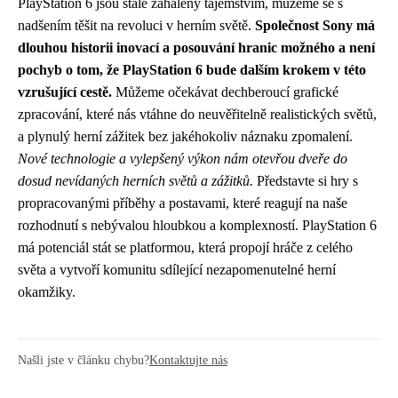
PlayStation 6 jsou stále zahaleny tajemstvím, můžeme se s
nadšením těšit na revoluci v herním světě.
Společnost Sony má
dlouhou historii inovací a posouvání hranic možného a není
pochyb o tom, že PlayStation 6 bude dalším krokem v této
vzrušující cestě.
Můžeme očekávat dechberoucí grafické
zpracování, které nás vtáhne do neuvěřitelně realistických světů,
a plynulý herní zážitek bez jakéhokoliv náznaku zpomalení.
Nové technologie a vylepšený výkon nám otevřou dveře do
dosud nevídaných herních světů a zážitků.
Představte si hry s
propracovanými příběhy a postavami, které reagují na naše
rozhodnutí s nebývalou hloubkou a komplexností. PlayStation 6
má potenciál stát se platformou, která propojí hráče z celého
světa a vytvoří komunitu sdílející nezapomenutelné herní
okamžiky.
Našli jste v článku chybu?
Kontaktujte nás