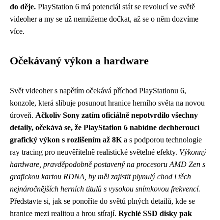
do děje.
PlayStation 6 má potenciál stát se revolucí ve světě
videoher a my se už nemůžeme dočkat, až se o něm dozvíme
více.
Očekávaný výkon a hardware
Svět videoher s napětím očekává příchod PlayStationu 6,
konzole, která slibuje posunout hranice herního světa na novou
úroveň.
Ačkoliv Sony zatím oficiálně nepotvrdilo všechny
detaily, očekává se, že PlayStation 6 nabídne dechberoucí
grafický výkon s rozlišením až 8K
a s podporou technologie
ray tracing pro neuvěřitelně realistické světelné efekty.
Výkonný
hardware, pravděpodobně postavený na procesoru AMD Zen s
grafickou kartou RDNA, by měl zajistit plynulý chod i těch
nejnáročnějších herních titulů s vysokou snímkovou frekvencí.
Představte si, jak se ponoříte do světů plných detailů, kde se
hranice mezi realitou a hrou stírají.
Rychlé SSD disky pak