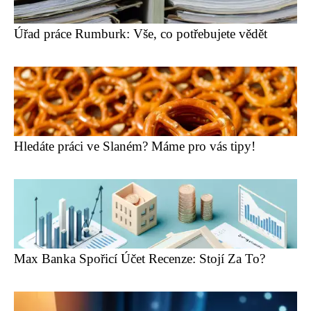
Úřad práce Rumburk: Vše, co potřebujete vědět
Hledáte práci ve Slaném? Máme pro vás tipy!
Max Banka Spořicí Účet Recenze: Stojí Za To?