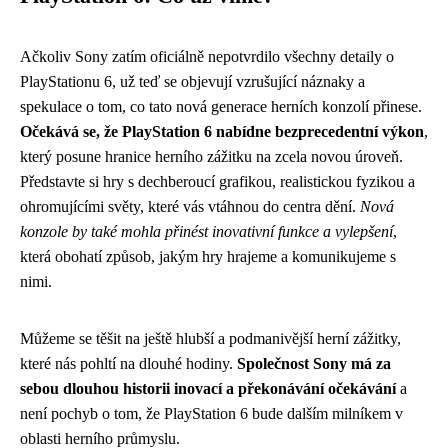
Ačkoliv Sony zatím oficiálně nepotvrdilo všechny detaily o
PlayStationu 6, už teď se objevují vzrušující náznaky a
spekulace o tom, co tato nová generace herních konzolí přinese.
Očekává se, že PlayStation 6 nabídne bezprecedentní výkon
,
který posune hranice herního zážitku na zcela novou úroveň.
Představte si hry s dechberoucí grafikou, realistickou fyzikou a
ohromujícími světy, které vás vtáhnou do centra dění.
Nová
konzole by také mohla přinést inovativní funkce a vylepšení
,
která obohatí způsob, jakým hry hrajeme a komunikujeme s
nimi.
Můžeme se těšit na ještě hlubší a podmanivější herní zážitky,
které nás pohltí na dlouhé hodiny.
Společnost Sony má za
sebou dlouhou historii inovací a překonávání očekávání
a
není pochyb o tom, že PlayStation 6 bude dalším milníkem v
oblasti herního průmyslu.