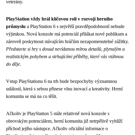
veterány.
PlayStation vždy hrál klíčovou roli v rozvoji herního
průmyslu
a PlayStation 6 s největší pravděpodobností nebude
výjimkou. Nová konzole má potenciál přilákat nové publikum a
zároveň poskytnout stávajícím hráčům nezapomenutelné zážitky.
Představte si hry s dosud nevídanou mírou detailů, plynulým a
realistickým pohybem a strhujícími příběhy, které vás vtáhnou
do děje.
Vstup PlayStationu 6 na trh bude bezpochyby významnou
událostí, která s sebou přinese vlnu inovací a kreativity. Herní
komunita se má na co těšit.
Ačkoliv je PlayStation 5 stále relativně nová konzole s
obrovským potenciálem, herní komunita již netrpělivě vyhlíží
příchod jejího nástupce. Ačkoliv oficiální informace o