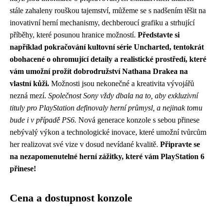
stále zahaleny rouškou tajemství, můžeme se s nadšením těšit na
inovativní herní mechanismy, dechberoucí grafiku a strhující
příběhy, které posunou hranice možností.
Představte si
například pokračování kultovní série Uncharted, tentokrát
obohacené o ohromující detaily a realistické prostředí, které
vám umožní prožít dobrodružství Nathana Drakea na
vlastní kůži.
Možnosti jsou nekonečné a kreativita vývojářů
nezná mezí.
Společnost Sony vždy dbala na to, aby exkluzivní
tituly pro PlayStation definovaly herní průmysl, a nejinak tomu
bude i v případě PS6.
Nová generace konzole s sebou přinese
nebývalý výkon a technologické inovace, které umožní tvůrcům
her realizovat své vize v dosud nevídané kvalitě.
Připravte se
na nezapomenutelné herní zážitky, které vám PlayStation 6
přinese!
Cena a dostupnost konzole