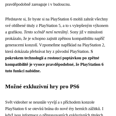
pravděpodobně zareaguje i v budoucnu.
Představte si, že byste si na PlayStation 6 mohli zahrát všechny
své oblíbené tituly z PlayStation 5, a to s vylepšeným výkonem
a grafikou.
Tento scénář není nereálný.
Sony již v minulosti
prokázalo, že je schopno zajistit zpětnou kompatibilitu napříč
generacemi konzolí. Vzpomeňme například na PlayStation 2,
která dokázala přehrávat hry z původní PlayStation.
S
pokrokem technologií a rostoucí poptávkou po zpětné
kompatibilitě je vysoce pravděpodobné, že PlayStation 6
tuto funkci nabídne.
Možné exkluzivní hry pro PS6
Svět videoher se neustále vyvíjí a s příchodem konzole
PlayStation 6 se otevírá brána do nové éry herních zážitků. I
když jsou informace o připravovaných exkluzivních titulech