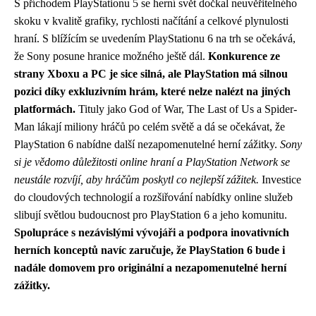
S příchodem PlayStationu 5 se herní svět dočkal neuvěřitelného
skoku v kvalitě grafiky, rychlosti načítání a celkové plynulosti
hraní. S blížícím se uvedením PlayStationu 6 na trh se očekává,
že Sony posune hranice možného ještě dál.
Konkurence ze
strany Xboxu a PC je sice silná, ale PlayStation má silnou
pozici díky exkluzivním hrám, které nelze nalézt na jiných
platformách.
Tituly jako God of War, The Last of Us a Spider-
Man lákají miliony hráčů po celém světě a dá se očekávat, že
PlayStation 6 nabídne další nezapomenutelné herní zážitky.
Sony
si je vědomo důležitosti online hraní a PlayStation Network se
neustále rozvíjí, aby hráčům poskytl co nejlepší zážitek.
Investice
do cloudových technologií a rozšiřování nabídky online služeb
slibují světlou budoucnost pro PlayStation 6 a jeho komunitu.
Spolupráce s nezávislými vývojáři a podpora inovativních
herních konceptů navíc zaručuje, že PlayStation 6 bude i
nadále domovem pro originální a nezapomenutelné herní
zážitky.