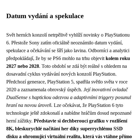
Datum vydání a spekulace
Svět herních konzolí netrpělivě vyhlíží novinky o PlayStationu
6. Přestože Sony zatím oficiálně neoznámilo datum vydání,
spekulace a očekávání se šíří jako lavina. Odborníci a analytici
předpokládají, že by se PS6 mohlo na trhu objevit
kolem roku
2027 nebo 2028
. Toto období se zdá být reálné s ohledem na
dosavadní cyklus vydávání nových konzolí PlayStation.
Předchozí generace, PlayStation 5, spatřila světlo světa v roce
2020 a zaznamenala obrovský úspěch.
Její inovativní ovladač
DualSense s haptickou odezvou a adaptivními triggery posunul
hraní na novou úroveň.
Lze očekávat, že PlayStation 6 tyto
technologie ještě zdokonalí a nabídne hráčům dosud nepoznané
herní zážitky.
Představte si dechberoucí grafiku v rozlišení
8K, bleskurychlé načítání her díky superrychlému SSD
disku a ohromující virtuální realitu, která vás vtáhne přímo