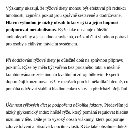
Výzkumy ukazují, že rýžové diety mohou být efektivní při redukci
hmotnosti, zejména pokud jsou správně sestavené a dodržované.
Hlavní výhodou je nízký obsah tuku v rýži a její schopnost
podporovat metabolismus
. Rýže také obsahuje důležité
aminokyseliny a je snadno stravitelná, což z ní činí vhodnou potrav
pro osoby s citlivým trávicím systémem.
Při dodržování rýžové diety je důležité dbát na správnou přípravu
pokrmů. Rýže by měla být vařena bez přidaného tuku a ideálně
kombinována se zeleninou a kvalitními zdroji bílkovin. Experti
doporučují konzumovat rýži v menších porcích několikrát denně, c
pomáhá udržovat stabilní hladinu cukru v krvi a předchází přejídání
Účinnost rýžových diet je podpořena několika faktory
. Především jd
nízký glykemický index hnědé rýže, který pomáhá regulovat hladin
inzulinu v těle. Dále je to vysoký obsah vlákniny, která podporuje
zdravé trávení a přispívá k pocitu sytosti. Rýže také obsahuje důleži