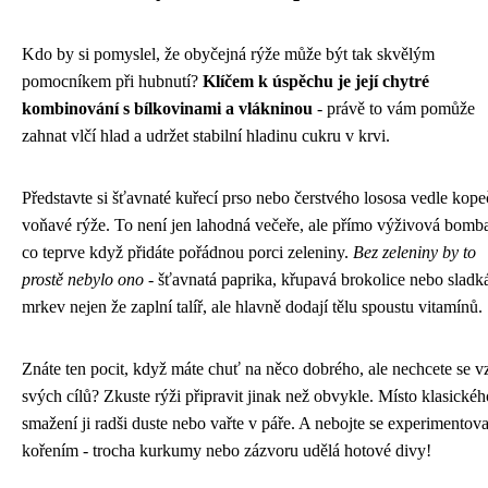
Kdo by si pomyslel, že obyčejná rýže může být tak skvělým
pomocníkem při hubnutí?
Klíčem k úspěchu je její chytré
kombinování s bílkovinami a vlákninou
- právě to vám pomůže
zahnat vlčí hlad a udržet stabilní hladinu cukru v krvi.
Představte si šťavnaté kuřecí prso nebo čerstvého lososa vedle kop
voňavé rýže. To není jen lahodná večeře, ale přímo výživová bomb
co teprve když přidáte pořádnou porci zeleniny.
Bez zeleniny by to
prostě nebylo ono
- šťavnatá paprika, křupavá brokolice nebo sladk
mrkev nejen že zaplní talíř, ale hlavně dodají tělu spoustu vitamínů.
Znáte ten pocit, když máte chuť na něco dobrého, ale nechcete se v
svých cílů? Zkuste rýži připravit jinak než obvykle. Místo klasickéh
smažení ji radši duste nebo vařte v páře. A nebojte se experimentova
kořením - trocha kurkumy nebo zázvoru udělá hotové divy!