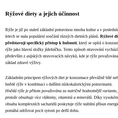
Rýžové diety a jejich účinnost
Rýže je již po staletí základní potravinou mnoha kultur a v poslední
letech se stala populární součástí různých dietních plánů.
Rýžové di
představují specifický přístup k hubnutí
, který se opírá o konzu
rýže jako hlavní složky jídelníčku. Tento způsob stravování vychází
především z asijských stravovacích návyků, kde je rýže považována
základ zdravé výživy.
Základním principem rýžových diet je konzumace převážně bílé ne
hnědé rýže v kombinaci s dalšími nízkokalorickými potravinami.
Hnědá rýže je přitom považována za nutričně hodnotnější variantu,
protože obsahuje více vlákniny, vitaminů a minerálů
. Díky vysoké
obsahu komplexních sacharidů poskytuje rýže stabilní přísun energi
pomáhá udržovat pocit sytosti po delší dobu.