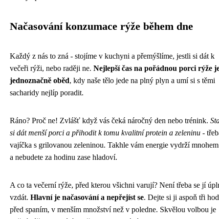
Načasování konzumace rýže během dne
Každý z nás to zná - stojíme v kuchyni a přemýšlíme, jestli si dát k
večeři rýži, nebo raději ne.
Nejlepší čas na pořádnou porci rýže j
jednoznačně oběd
, kdy naše tělo jede na plný plyn a umí si s těmi
sacharidy nejlíp poradit.
Ráno? Proč ne! Zvlášť když vás čeká náročný den nebo trénink.
St
si dát menší porci a přihodit k tomu kvalitní protein a zeleninu
- třeb
vajíčka s grilovanou zeleninou. Takhle vám energie vydrží mnohem
a nebudete za hodinu zase hladoví.
A co ta večerní rýže, před kterou všichni varují? Není třeba se jí úpl
vzdát.
Hlavní je načasování a nepřejíst se
. Dejte si ji aspoň tři ho
před spaním, v menším množství než v poledne. Skvělou volbou je