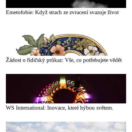
Emetofobie: Když strach ze zvracení svazuje život
Žádost o řidičský průkaz: Vše, co potřebujete vědět
WS International: Inovace, které hýbou světem.