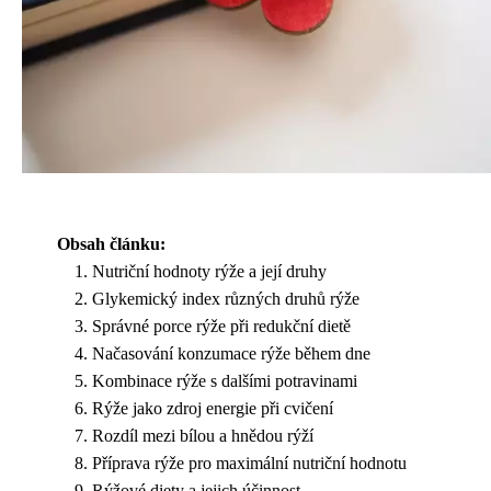
Obsah článku:
Nutriční hodnoty rýže a její druhy
Glykemický index různých druhů rýže
Správné porce rýže při redukční dietě
Načasování konzumace rýže během dne
Kombinace rýže s dalšími potravinami
Rýže jako zdroj energie při cvičení
Rozdíl mezi bílou a hnědou rýží
Příprava rýže pro maximální nutriční hodnotu
Rýžové diety a jejich účinnost