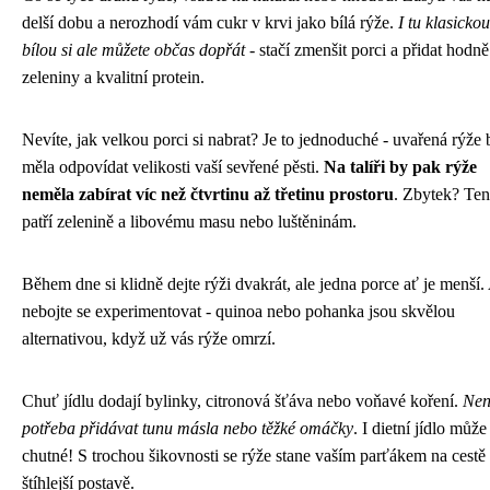
delší dobu a nerozhodí vám cukr v krvi jako bílá rýže.
I tu klasickou
bílou si ale můžete občas dopřát
- stačí zmenšit porci a přidat hodně
zeleniny a kvalitní protein.
Nevíte, jak velkou porci si nabrat? Je to jednoduché - uvařená rýže 
měla odpovídat velikosti vaší sevřené pěsti.
Na talíři by pak rýže
neměla zabírat víc než čtvrtinu až třetinu prostoru
. Zbytek? Ten
patří zelenině a libovému masu nebo luštěninám.
Během dne si klidně dejte rýži dvakrát, ale jedna porce ať je menší.
nebojte se experimentovat - quinoa nebo pohanka jsou skvělou
alternativou, když už vás rýže omrzí.
Chuť jídlu dodají bylinky, citronová šťáva nebo voňavé koření.
Nen
potřeba přidávat tunu másla nebo těžké omáčky
. I dietní jídlo může
chutné! S trochou šikovnosti se rýže stane vaším parťákem na cestě
štíhlejší postavě.