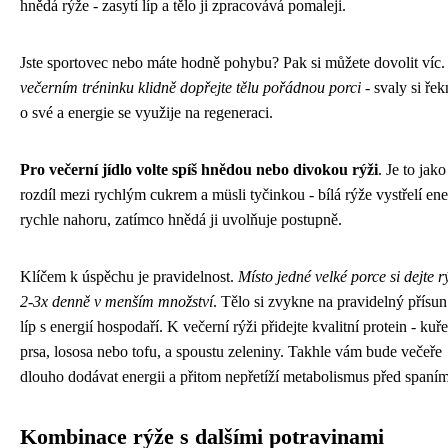
hnědá rýže - zasytí líp a tělo ji zpracovává pomaleji.
Jste sportovec nebo máte hodně pohybu? Pak si můžete dovolit víc
večerním tréninku klidně dopřejte tělu pořádnou porci
- svaly si ře
o své a energie se využije na regeneraci.
Pro večerní jídlo volte spíš hnědou nebo divokou rýži
. Je to jako
rozdíl mezi rychlým cukrem a müsli tyčinkou - bílá rýže vystřelí ene
rychle nahoru, zatímco hnědá ji uvolňuje postupně.
Klíčem k úspěchu je pravidelnost.
Místo jedné velké porce si dejte r
2-3x denně v menším množství
. Tělo si zvykne na pravidelný přísun
líp s energií hospodaří. K večerní rýži přidejte kvalitní protein - kuře
prsa, lososa nebo tofu, a spoustu zeleniny. Takhle vám bude večeře
dlouho dodávat energii a přitom nepřetíží metabolismus před spaním
Kombinace rýže s dalšími potravinami