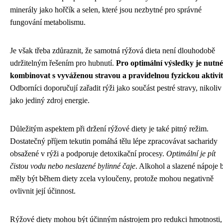
minerály jako hořčík a selen, které jsou nezbytné pro správné
fungování metabolismu.
Je však třeba zdůraznit, že samotná rýžová dieta není dlouhodobě
udržitelným řešením pro hubnutí.
Pro optimální výsledky je nutné 
kombinovat s vyváženou stravou a pravidelnou fyzickou aktivi
Odborníci doporučují zařadit rýži jako součást pestré stravy, nikoliv
jako jediný zdroj energie.
Důležitým aspektem při držení rýžové diety je také pitný režim.
Dostatečný příjem tekutin pomáhá tělu lépe zpracovávat sacharidy
obsažené v rýži a podporuje detoxikační procesy.
Optimální je pít
čistou vodu nebo neslazené bylinné čaje
. Alkohol a slazené nápoje 
měly být během diety zcela vyloučeny, protože mohou negativně
ovlivnit její účinnost.
Rýžové diety mohou být účinným nástrojem pro redukci hmotnosti,