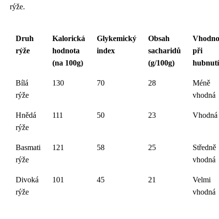
rýže.
Druh
Kalorická
Glykemický
Obsah
Vhodno
rýže
hodnota
index
sacharidů
při
(na 100g)
(g/100g)
hubnutí
Bílá
130
70
28
Méně
rýže
vhodná
Hnědá
111
50
23
Vhodná
rýže
Basmati
121
58
25
Středně
rýže
vhodná
Divoká
101
45
21
Velmi
rýže
vhodná