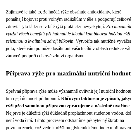
Zajímavé je také to, že hnědá rýže obsahuje antioxidanty, které
pomáhají bojovat proti volným radikálům v těle a podporují celkové
zdraví. Tyto látky se v bílé rýži prakticky nevyskytují.
Pro maximál
využití všech benefitů při hubnutí je ideální kombinovat hnědou rýži
zeleninou a kvalitními zdroji bílkovin
. Vytvoříte tak nutričně vyváže
jídlo, které vám pomůže dosáhnout vašich cílů v oblasti redukce vá
zároveň podpoří celkové zdraví organismu.
Příprava rýže pro maximální nutriční hodno
Správná příprava rýže může významně ovlivnit její nutriční hodnotu
tím i její účinnost při hubnutí.
Klíčovým faktorem je způsob, jak
rýži před samotnou přípravou zpracujeme a následně uvaříme
.
Nejprve je důležité rýži důkladně propláchnout studenou vodou, d
není voda čirá. Tímto procesem odstraníme přebytečný škrob na
povrchu zrnek, což vede k nižšímu glykemickému indexu připrave