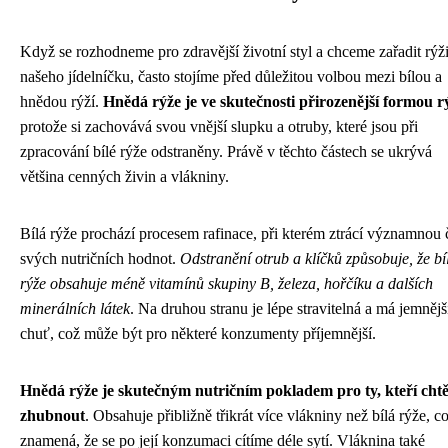
Když se rozhodneme pro zdravější životní styl a chceme zařadit rýž
našeho jídelníčku, často stojíme před důležitou volbou mezi bílou a
hnědou rýží.
Hnědá rýže je ve skutečnosti přirozenější formou r
protože si zachovává svou vnější slupku a otruby, které jsou při
zpracování bílé rýže odstraněny. Právě v těchto částech se ukrývá
většina cenných živin a vlákniny.
Bílá rýže prochází procesem rafinace, při kterém ztrácí významnou 
svých nutričních hodnot.
Odstranění otrub a klíčků způsobuje, že bí
rýže obsahuje méně vitamínů skupiny B, železa, hořčíku a dalších
minerálních látek
. Na druhou stranu je lépe stravitelná a má jemnějš
chuť, což může být pro některé konzumenty příjemnější.
Hnědá rýže je skutečným nutričním pokladem pro ty, kteří chtě
zhubnout
. Obsahuje přibližně třikrát více vlákniny než bílá rýže, c
znamená, že se po její konzumaci cítíme déle sytí. Vláknina také