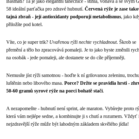
Basmati? Ta je jako elegantní tanečnice - štíhlá, voňavá a se svým 
58 ideální parťačka pro zdravé hubnutí.
Červená rýže je zase tako
tajná zbraň - její antioxidanty podporují metabolismus
, jako kd
přiložíte pod kotel.
Víte, co je super trik?
Uvařenou rýži nechte vychladnout
. Škrob se
přemění a tělo ho zpracovává pomaleji. Je to jako byste změnili rych
na osobák - jede pomaleji, ale dostanete se do cíle příjemněji.
Nemusíte jíst rýži samotnou - hoďte k ní grilovanou zeleninu, troch
luštěnin nebo libového masa.
Porce? Držte se pravidla hrsti - zh
50-60 gramů syrové rýže na porci bohatě stačí
.
A nezapomeňte - hubnutí není sprint, ale maraton. Vybírejte proto rý
která vám nejlépe sedne, a kombinujte ji s chutí a rozumem. Vždyť i
nejzdravější rýže může být lahodným základem skvělého jídla!