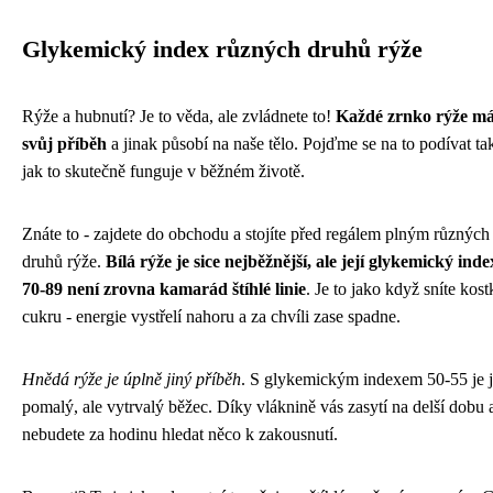
Glykemický index různých druhů rýže
Rýže a hubnutí? Je to věda, ale zvládnete to!
Každé zrnko rýže m
svůj příběh
a jinak působí na naše tělo. Pojďme se na to podívat ta
jak to skutečně funguje v běžném životě.
Znáte to - zajdete do obchodu a stojíte před regálem plným různých
druhů rýže.
Bílá rýže je sice nejběžnější, ale její glykemický inde
70-89 není zrovna kamarád štíhlé linie
. Je to jako když sníte kost
cukru - energie vystřelí nahoru a za chvíli zase spadne.
Hnědá rýže je úplně jiný příběh
. S glykemickým indexem 50-55 je 
pomalý, ale vytrvalý běžec. Díky vláknině vás zasytí na delší dobu 
nebudete za hodinu hledat něco k zakousnutí.