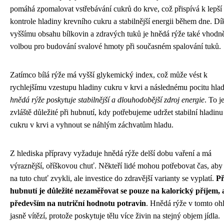
pomáhá zpomalovat vstřebávání cukrů do krve, což přispívá k lepší
kontrole hladiny krevního cukru a stabilnější energii během dne. Dí
vyššímu obsahu bílkovin a zdravých tuků je hnědá rýže také vhodně
volbou pro budování svalové hmoty při současném spalování tuků.
Zatímco bílá rýže má vyšší glykemický index, což může vést k
rychlejšímu vzestupu hladiny cukru v krvi a následnému pocitu hla
hnědá rýže poskytuje stabilnější a dlouhodobější zdroj energie
. To j
zvláště důležité při hubnutí, kdy potřebujeme udržet stabilní hladinu
cukru v krvi a vyhnout se náhlým záchvatům hladu.
Z hlediska přípravy vyžaduje hnědá rýže delší dobu vaření a má
výraznější, oříškovou chuť. Někteří lidé mohou potřebovat čas, aby 
na tuto chuť zvykli, ale investice do zdravější varianty se vyplatí.
Př
hubnutí je důležité nezaměřovat se pouze na kalorický příjem, 
především na nutriční hodnotu potravin
. Hnědá rýže v tomto oh
jasně vítězí, protože poskytuje tělu více živin na stejný objem jídla.