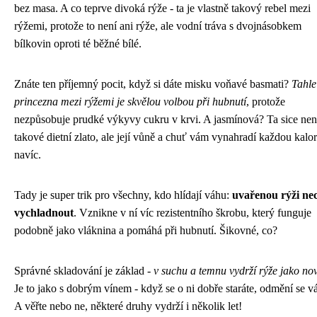
bez masa. A co teprve divoká rýže - ta je vlastně takový rebel mezi
rýžemi, protože to není ani rýže, ale vodní tráva s dvojnásobkem
bílkovin oproti té běžné bílé.
Znáte ten příjemný pocit, když si dáte misku voňavé basmati?
Tahle
princezna mezi rýžemi je skvělou volbou při hubnutí
, protože
nezpůsobuje prudké výkyvy cukru v krvi. A jasmínová? Ta sice nen
takové dietní zlato, ale její vůně a chuť vám vynahradí každou kalor
navíc.
Tady je super trik pro všechny, kdo hlídají váhu:
uvařenou rýži ne
vychladnout
. Vznikne v ní víc rezistentního škrobu, který funguje
podobně jako vláknina a pomáhá při hubnutí. Šikovné, co?
Správné skladování je základ -
v suchu a temnu vydrží rýže jako no
Je to jako s dobrým vínem - když se o ni dobře staráte, odmění se v
A věřte nebo ne, některé druhy vydrží i několik let!