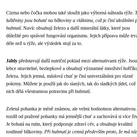
Cizrna nebo čočka mohou také sloužit jako výborná náhrada rýže.
T
luštěniny jsou bohaté na bílkoviny a vlákninu, což je činí ideálními 
hubnutí
. Navíc obsahují železo a další minerální látky, které jsou
důležité pro správné fungování organismu. Jejich příprava může trv
déle než u rýže, ale výsledek stojí za to.
Jáhly
představují další nutriční poklad mezi alternativami rýže. Jsou
lehce stravitelné, bezlepkové a obsahují významné množství hořčík
železa. Jejich jemná, máslová chuť je činí univerzálními pro různé
pokrmy. Můžete je použít jak do slaných, tak do sladkých jídel, což
nich dělá všestrannou potravinu při hubnutí.
Zelená pohanka je méně známou, ale velmi hodnotnou alternativou
rozdíl od pražené pohanky má jemnější chuť a zachovává si více živ
Je bohatá na rutin, který podporuje zdraví cév, a obsahuje kvalitní
rostlinné bílkoviny.
Při hubnutí je cenná především proto, že má ní