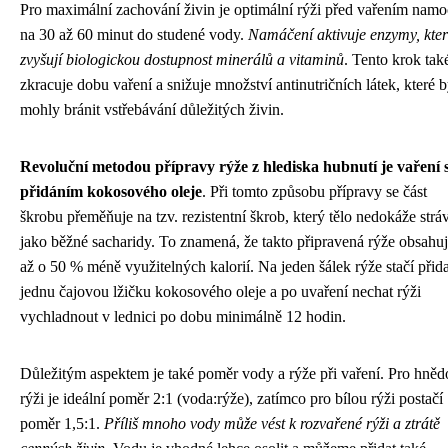
Pro maximální zachování živin je optimální rýži před vařením namo
na 30 až 60 minut do studené vody.
Namáčení aktivuje enzymy, kte
zvyšují biologickou dostupnost minerálů a vitaminů
. Tento krok tak
zkracuje dobu vaření a snižuje množství antinutričních látek, které 
mohly bránit vstřebávání důležitých živin.
Revoluční metodou přípravy rýže z hlediska hubnutí je vaření 
přidáním kokosového oleje
. Při tomto způsobu přípravy se část
škrobu přeměňuje na tzv. rezistentní škrob, který tělo nedokáže stráv
jako běžné sacharidy. To znamená, že takto připravená rýže obsahu
až o 50 % méně využitelných kalorií. Na jeden šálek rýže stačí přida
jednu čajovou lžičku kokosového oleje a po uvaření nechat rýži
vychladnout v lednici po dobu minimálně 12 hodin.
Důležitým aspektem je také poměr vody a rýže při vaření. Pro hněd
rýži je ideální poměr 2:1 (voda:rýže), zatímco pro bílou rýži postačí
poměr 1,5:1.
Příliš mnoho vody může vést k rozvařené rýži a ztrátě