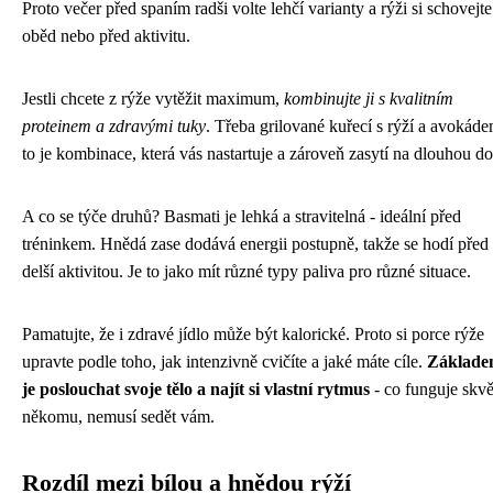
Proto večer před spaním radši volte lehčí varianty a rýži si schovejte
oběd nebo před aktivitu.
Jestli chcete z rýže vytěžit maximum,
kombinujte ji s kvalitním
proteinem a zdravými tuky
. Třeba grilované kuřecí s rýží a avokáde
to je kombinace, která vás nastartuje a zároveň zasytí na dlouhou d
A co se týče druhů? Basmati je lehká a stravitelná - ideální před
tréninkem. Hnědá zase dodává energii postupně, takže se hodí před
delší aktivitou. Je to jako mít různé typy paliva pro různé situace.
Pamatujte, že i zdravé jídlo může být kalorické. Proto si porce rýže
upravte podle toho, jak intenzivně cvičíte a jaké máte cíle.
Základ
je poslouchat svoje tělo a najít si vlastní rytmus
- co funguje skvě
někomu, nemusí sedět vám.
Rozdíl mezi bílou a hnědou rýží