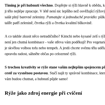
Timing je při hubnutí všechno
. Dopřejte si rýži hlavně k obědu, 
ji tělo nejlépe zpracuje. V létě není nic lepšího než osvěžující rýžov
salát plný barevné zeleniny.
Pamatujte si jednoduché pravidlo
: půlk
talíře patří zelenině, čtvrtka rýži a čtvrtka kvalitní bílkovině.
A co takhle zkusit něco netradičního? Kimchi nebo kysané zelí s rýž
není jen chutná kombinace - vaše střeva vám poděkují! Pro vegetar
je skvělou volbou tofu nebo tempeh. A jestli chcete svému tělu uděl
opravdu radost, sáhněte občas po celozrnné rýži.
S trochou kreativity se rýže stane vaším nejlepším spojencem př
cestě za vysněnou postavou
. Stačí najít ty správné kombinace, kte
vám budou chutnat, a hubnutí půjde samo!
Rýže jako zdroj energie při cvičení