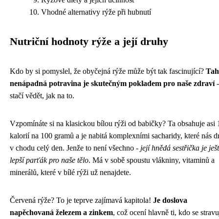
Vhodné alternativy rýže při hubnutí
Nutriční hodnoty rýže a její druhy
Kdo by si pomyslel, že obyčejná rýže může být tak fascinující?
Tah
nenápadná potravina je skutečným pokladem pro naše zdraví
-
stačí vědět, jak na to.
Vzpomínáte si na klasickou bílou rýži od babičky? Ta obsahuje asi
kalorií na 100 gramů a je nabitá komplexními sacharidy, které nás d
v chodu celý den. Jenže to není všechno -
její hnědá sestřička je ješ
lepší parťák pro naše tělo
. Má v sobě spoustu vlákniny, vitaminů a
minerálů, které v bílé rýži už nenajdete.
Červená rýže? To je teprve zajímavá kapitola!
Je doslova
napěchovaná železem a zinkem
, což ocení hlavně ti, kdo se stravu