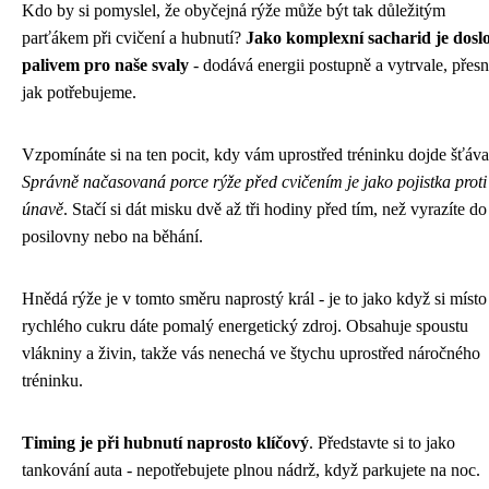
Kdo by si pomyslel, že obyčejná rýže může být tak důležitým
parťákem při cvičení a hubnutí?
Jako komplexní sacharid je dosl
palivem pro naše svaly
- dodává energii postupně a vytrvale, přes
jak potřebujeme.
Vzpomínáte si na ten pocit, kdy vám uprostřed tréninku dojde šťáv
Správně načasovaná porce rýže před cvičením je jako pojistka proti
únavě
. Stačí si dát misku dvě až tři hodiny před tím, než vyrazíte do
posilovny nebo na běhání.
Hnědá rýže je v tomto směru naprostý král - je to jako když si místo
rychlého cukru dáte pomalý energetický zdroj. Obsahuje spoustu
vlákniny a živin, takže vás nenechá ve štychu uprostřed náročného
tréninku.
Timing je při hubnutí naprosto klíčový
. Představte si to jako
tankování auta - nepotřebujete plnou nádrž, když parkujete na noc.