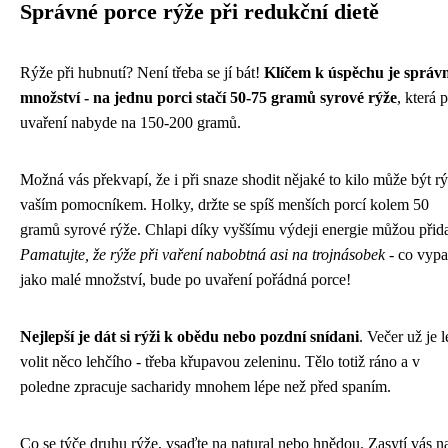
Správné porce rýže při redukční dietě
Rýže při hubnutí? Není třeba se jí bát!
Klíčem k úspěchu je správ
množství - na jednu porci stačí 50-75 gramů syrové rýže
, která 
uvaření nabyde na 150-200 gramů.
Možná vás překvapí, že i při snaze shodit nějaké to kilo může být r
vaším pomocníkem. Holky, držte se spíš menších porcí kolem 50
gramů syrové rýže. Chlapi díky vyššímu výdeji energie můžou přida
Pamatujte, že rýže při vaření nabobtná asi na trojnásobek
- co vyp
jako malé množství, bude po uvaření pořádná porce!
Nejlepší je dát si rýži k obědu nebo pozdní snídani
. Večer už je l
volit něco lehčího - třeba křupavou zeleninu. Tělo totiž ráno a v
poledne zpracuje sacharidy mnohem lépe než před spaním.
Co se týče druhu rýže, vsaďte na natural nebo hnědou. Zasytí vás n