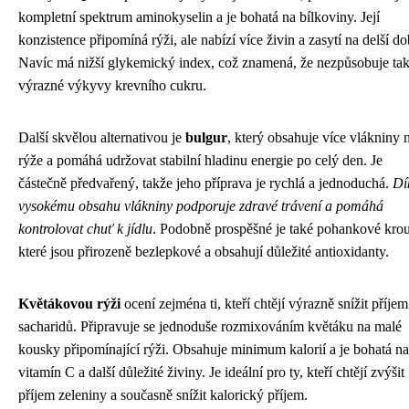
kompletní spektrum aminokyselin a je bohatá na bílkoviny. Její
konzistence připomíná rýži, ale nabízí více živin a zasytí na delší do
Navíc má nižší glykemický index, což znamená, že nezpůsobuje ta
výrazné výkyvy krevního cukru.
Další skvělou alternativou je
bulgur
, který obsahuje více vlákniny 
rýže a pomáhá udržovat stabilní hladinu energie po celý den. Je
částečně předvařený, takže jeho příprava je rychlá a jednoduchá.
Dí
vysokému obsahu vlákniny podporuje zdravé trávení a pomáhá
kontrolovat chuť k jídlu
. Podobně prospěšné je také pohankové kro
které jsou přirozeně bezlepkové a obsahují důležité antioxidanty.
Květákovou rýži
ocení zejména ti, kteří chtějí výrazně snížit příjem
sacharidů. Připravuje se jednoduše rozmixováním květáku na malé
kousky připomínající rýži. Obsahuje minimum kalorií a je bohatá na
vitamín C a další důležité živiny. Je ideální pro ty, kteří chtějí zvýšit
příjem zeleniny a současně snížit kalorický příjem.