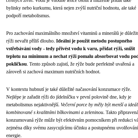
cenných živin
. Vodu je vhodné lehce osolit a můžeme přidat také
bylinky nebo kurkumu, která nejen zvýší nutriční hodnotu, ale také
podpoří metabolismus.
Pro zachování maximálního množství vitaminů a minerálů je důležit
rýži nevařit příliš dlouho.
Ideální je použít metodu postupného
vstřebávání vody - tedy přivést vodu k varu, přidat rýži, snížit
teplotu na minimum a nechat rýži pomalu absorbovat vodu po
pokličkou
. Tento způsob zajistí, že rýže bude perfektně uvařená a
zároveň si zachová maximum nutričních hodnot.
V kontextu hubnutí je také důležité načasování konzumace rýže.
Nejlépe je zařadit rýži do jídelníčku v první polovině dne, kdy je
metabolismus nejaktivnější.
Večerní porce by měly být menší a ideá
kombinované s kvalitními bílkovinami a zeleninou
. Takto připraven
konzumovaná rýže může být efektivním pomocníkem při redukci v
zejména díky svému zasycujícímu účinku a postupnému uvolňován
energie.