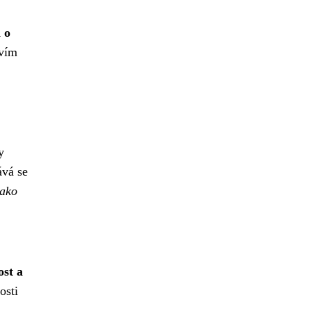
 o
tvím
y
ává se
jako
ost a
osti