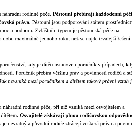
u náhradní rodinné péče.
Pěstouni přebírají každodenní péči
ičovská práva
. Pěstouni jsou podporováni státem prostřednic
omoc a podporu. Zvláštním typem je pěstounská péče na
o dobu maximálně jednoho roku, než se najde trvalejší řešení
poručenství, kdy je dítěti ustanoven poručník v případech, kd
nosti. Poručník přebírá většinu práv a povinností rodičů a st
však nevzniká mezi poručníkem a dítětem takový právní vztah 
u náhradní rodinné péče, při níž vzniká mezi osvojitelem a
 dítětem.
Osvojitelé získávají plnou rodičovskou odpovědn
s je nevratný a původní rodiče ztrácejí veškerá práva a povinn