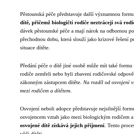
Pěstounská péče představuje další významnou form
dítě, přičemž biologičtí rodiče neztrácejí svá rod
dávek pěstounské péče a mají nárok na odbornou p
přechodnou dobu, která slouží jako krizové řešení p
situace dítěte.
Předání péče o dítě jiné osobě může mít také formu 
rodiče zemřeli nebo byli zbaveni rodičovské odpověd
zákonným zástupcem dítěte.
Na rozdíl od osvojení 
mezi rodičem a dítětem
.
Osvojení neboli adopce představuje nejsilnější form
osvojencem vztah jako mezi biologickým rodičem a
osvojené dítě získává jejich příjmení
. Tento proce
vůči dítěti.