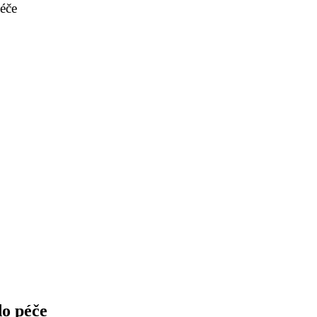
péče
e
do péče