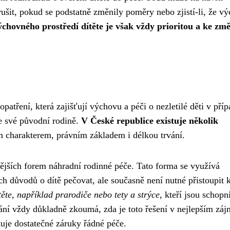
ušit, pokud se podstatně změnily poměry nebo zjistí-li, že v
ýchovného prostředí dítěte je však vždy prioritou a ke z
.
atření, která zajišťují výchovu a péči o nezletilé děti v pří
 své původní rodině.
V České republice existuje několik
vým charakterem, právním základem i délkou trvání.
stějších forem náhradní rodinné péče. Tato forma se využívá
h důvodů o dítě pečovat, ale současně není nutné přistoupit 
ěte, například prarodiče nebo tety a strýce
, kteří jsou schopn
vání vždy důkladně zkoumá, zda je toto řešení v nejlepším zá
tuje dostatečné záruky řádné péče.