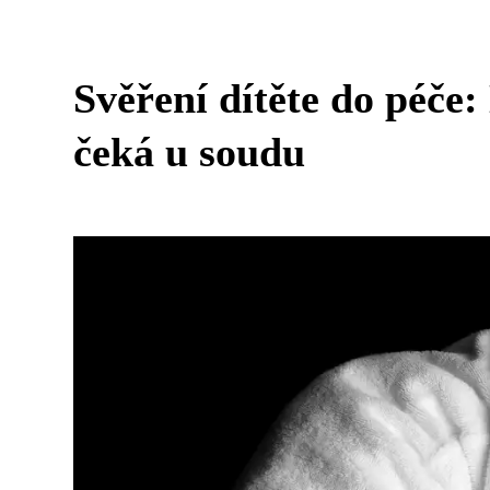
Svěření dítěte do péče:
čeká u soudu