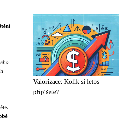
štění
jeho
ah
Valorizace: Kolik si letos
připíšete?
ěte.
obě