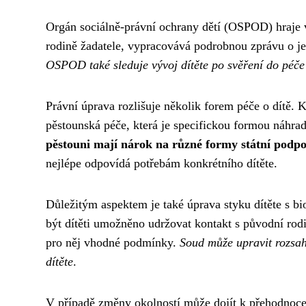
Orgán sociálně-právní ochrany dětí (OSPOD) hraje v 
rodině žadatele, vypracovává podrobnou zprávu o j
OSPOD také sleduje vývoj dítěte po svěření do péče
Právní úprava rozlišuje několik forem péče o dítě. 
pěstounská péče, která je specifickou formou náhra
pěstouni mají nárok na různé formy státní podp
nejlépe odpovídá potřebám konkrétního dítěte.
Důležitým aspektem je také úprava styku dítěte s b
být dítěti umožněno udržovat kontakt s původní rodi
pro něj vhodné podmínky.
Soud může upravit rozsah
dítěte
.
V případě změny okolností může dojít k přehodnocen