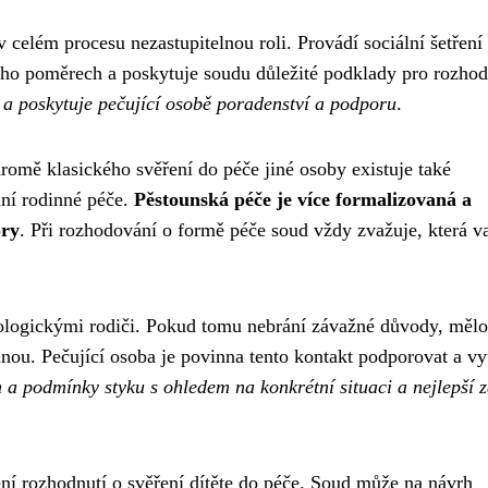
celém procesu nezastupitelnou roli. Provádí sociální šetření
eho poměrech a poskytuje soudu důležité podklady pro rozhod
 a poskytuje pečující osobě poradenství a podporu
.
Kromě klasického svěření do péče jiné osoby existuje také
dní rodinné péče.
Pěstounská péče je více formalizovaná a
ory
. Při rozhodování o formě péče soud vždy zvažuje, která va
iologickými rodiči. Pokud tomu nebrání závažné důvody, měl
nou. Pečující osoba je povinna tento kontakt podporovat a vy
 a podmínky styku s ohledem na konkrétní situaci a nejlepší 
í rozhodnutí o svěření dítěte do péče. Soud může na návrh