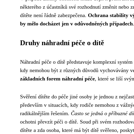
některého z účastníků své rozhodnutí změnit nebo zr
dítěte není řádně zabezpečena.
Ochrana stability v
by mělo docházet jen v odůvodněných případech
Druhy náhradní péče o dítě
Náhradní péče o dítě představuje komplexní systém op
kdy nemohou být z různých důvodů vychovávány ve
základních forem náhradní péče
, které se liší s
Svěření dítěte do péče jiné osoby je jednou z nejča
především v situacích, kdy rodiče nemohou z vážnýc
radikálnějším řešením.
Často se jedná o příbuzné dít
ochotni převzít péči o dítě. Soud při svém rozhodo
dítěte a zda osoba, které má být dítě svěřeno, posky