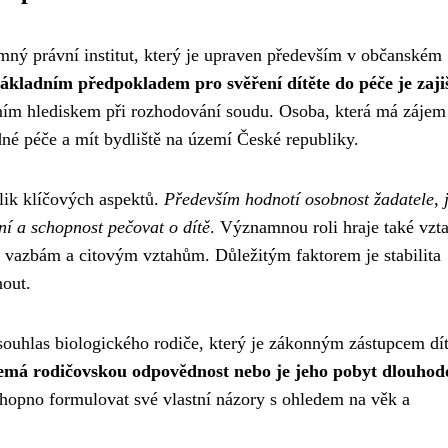
amný právní institut, který je upraven především v občanském
ákladním předpokladem pro svěření dítěte do péče je zaji
ním hlediskem při rozhodování soudu. Osoba, která má zájem
dné péče a mít bydliště na území České republiky.
lik klíčových aspektů.
Především hodnotí osobnost žadatele, 
ní a schopnost pečovat o dítě
. Významnou roli hraje také vzt
ým vazbám a citovým vztahům. Důležitým faktorem je stabilita
nout.
 souhlas biologického rodiče, který je zákonným zástupcem dít
nemá rodičovskou odpovědnost nebo je jeho pobyt dlouhod
 schopno formulovat své vlastní názory s ohledem na věk a