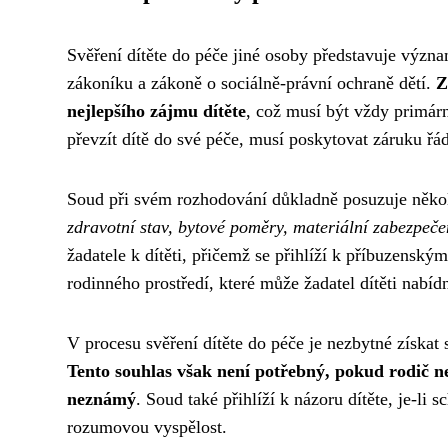
Svěření dítěte do péče jiné osoby představuje význ
zákoníku a zákoně o sociálně-právní ochraně dětí.
Z
nejlepšího zájmu dítěte
, což musí být vždy primár
převzít dítě do své péče, musí poskytovat záruku řá
Soud při svém rozhodování důkladně posuzuje něko
zdravotní stav, bytové poměry, materiální zabezpeče
žadatele k dítěti, přičemž se přihlíží k příbuzensk
rodinného prostředí, které může žadatel dítěti nabíd
V procesu svěření dítěte do péče je nezbytné získat
Tento souhlas však není potřebný, pokud rodič 
neznámý
. Soud také přihlíží k názoru dítěte, je-li
rozumovou vyspělost.