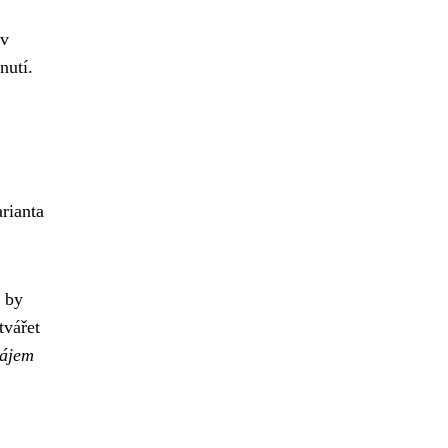
 v
nutí.
rianta
o by
tvářet
zájem