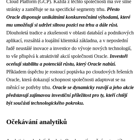
Cloud Platform (GCP). Každá z těchto společností má své silné
stránky a zaměřuje se na specifické segmenty trhu.
Přesto
Oracle disponuje unikátními konkurenčními výhodami, které
mu umožňují si udržet silnou pozici na trhu a dále růst.
Dlouholetá tradice a zkušenosti v oblasti databází a podnikových
aplikací, rozsáhlá a loajální klientská základna, a v neposlední
řadě neustálé inovace a investice do vývoje nových technologií,
to vše přispívá k atraktivitě akcií společnosti Oracle.
Investoři
oceňují stabilitu a potenciál růstu, který Oracle nabízí.
Příkladem úspěchu je rostoucí poptávka po cloudových řešeních
Oracle, která dokazují schopnost společnosti adaptovat se na
měnící se potřeby trhu.
Oracle se dynamicky rozvíjí a jeho akcie
představují zajímavou investiční příležitost pro ty, kteří chtějí
být součástí technologického pokroku.
Očekávání analytiků