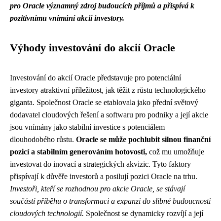
pro Oracle významný zdroj budoucích příjmů a přispívá k
pozitivnímu vnímání akcií investory.
Výhody investování do akcií Oracle
Investování do akcií Oracle představuje pro potenciální
investory atraktivní příležitost, jak těžit z růstu technologického
giganta. Společnost Oracle se etablovala jako přední světový
dodavatel cloudových řešení a softwaru pro podniky a její akcie
jsou vnímány jako stabilní investice s potenciálem
dlouhodobého růstu.
Oracle se může pochlubit silnou finanční
pozicí a stabilním generováním hotovosti,
což mu umožňuje
investovat do inovací a strategických akvizic. Tyto faktory
přispívají k důvěře investorů a posilují pozici Oracle na trhu.
Investoři, kteří se rozhodnou pro akcie Oracle, se stávají
součástí příběhu o transformaci a expanzi do slibné budoucnosti
cloudových technologií.
Společnost se dynamicky rozvíjí a její