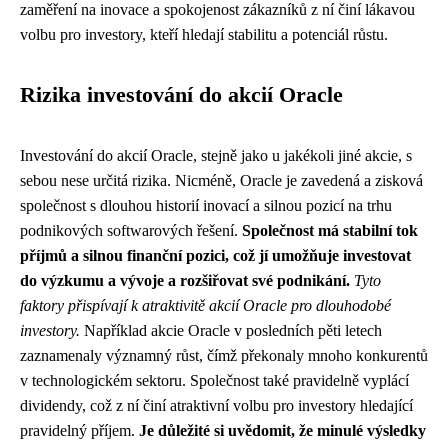
zaměření na inovace a spokojenost zákazníků z ní činí lákavou
volbu pro investory, kteří hledají stabilitu a potenciál růstu.
Rizika investování do akcií Oracle
Investování do akcií Oracle, stejně jako u jakékoli jiné akcie, s
sebou nese určitá rizika. Nicméně, Oracle je zavedená a zisková
společnost s dlouhou historií inovací a silnou pozicí na trhu
podnikových softwarových řešení.
Společnost má stabilní tok
příjmů a silnou finanční pozici, což jí umožňuje investovat
do výzkumu a vývoje a rozšiřovat své podnikání.
Tyto
faktory přispívají k atraktivitě akcií Oracle pro dlouhodobé
investory.
Například akcie Oracle v posledních pěti letech
zaznamenaly významný růst, čímž překonaly mnoho konkurentů
v technologickém sektoru. Společnost také pravidelně vyplácí
dividendy, což z ní činí atraktivní volbu pro investory hledající
pravidelný příjem.
Je důležité si uvědomit, že minulé výsledky