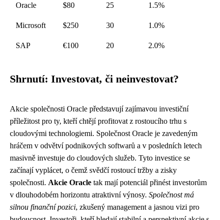
Oracle
$80
25
1.5%
Microsoft
$250
30
1.0%
SAP
€100
20
2.0%
Shrnutí: Investovat, či neinvestovat?
Akcie společnosti Oracle představují zajímavou investiční
příležitost pro ty, kteří chtějí profitovat z rostoucího trhu s
cloudovými technologiemi. Společnost Oracle je zavedeným
hráčem v odvětví podnikových softwarů a v posledních letech
masivně investuje do cloudových služeb. Tyto investice se
začínají vyplácet, o čemž svědčí rostoucí tržby a zisky
společnosti.
Akcie Oracle
tak mají potenciál přinést investorům
v dlouhodobém horizontu atraktivní výnosy.
Společnost má
silnou finanční pozici
, zkušený management a jasnou vizi pro
budoucnost. Investoři, kteří hledají stabilní a perspektivní akcie s