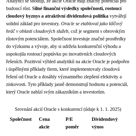
Analytici se shodují, že akcie Oracle mají značný potenciál pro
budoucí růst.
Silné finanční výsledky společnosti, rostoucí
cloudový byznys a atraktivní dividendová politika
vytvářejí
solidní základ pro investory.
Oracle se etabloval jako klíčový
hráč v oblasti cloudových služeb
, což je segment s obrovským
růstovým potenciálem. Společnost investuje značné prostředky
do výzkumu a vývoje, aby si udržela konkurenční výhodu a
uspokojila rostoucí poptávku po inovativních cloudových
řešeních. Pozitivní výhled analytiků na akcie Oracle je podpořen
i úspěšnými příklady firem, které implementovaly cloudová
řešení od Oracle a dosáhly významného zlepšení efektivity a
ziskovosti. Tyto příklady jasně demonstrují hodnotu a potenciál,
který Oracle nabízí svým zákazníkům a investorům.
Srovnání akcií Oracle s konkurencí (údaje k 1. 1. 2025)
Společnost
Cena
P/E
Dividendový
akcie
poměr
výnos