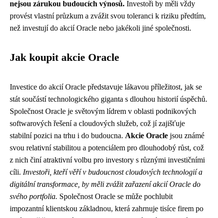
nejsou zárukou budoucích výnosů.
Investoři by měli vždy
provést vlastní průzkum a zvážit svou toleranci k riziku předtím,
než investují do akcií Oracle nebo jakékoli jiné společnosti.
Jak koupit akcie Oracle
Investice do akcií Oracle představuje lákavou příležitost, jak se
stát součástí technologického giganta s dlouhou historií úspěchů.
Společnost Oracle je světovým lídrem v oblasti podnikových
softwarových řešení a cloudových služeb, což jí zajišťuje
stabilní pozici na trhu i do budoucna.
Akcie Oracle
jsou známé
svou relativní stabilitou a potenciálem pro dlouhodobý růst, což
z nich činí atraktivní volbu pro investory s různými investičními
cíli.
Investoři, kteří věří v budoucnost cloudových technologií a
digitální transformace, by měli zvážit zařazení akcií Oracle do
svého portfolia.
Společnost Oracle se může pochlubit
impozantní klientskou základnou, která zahrnuje tisíce firem po