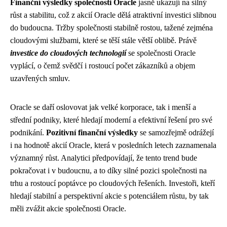
Finanční výsledky společnosti Oracle
jasně ukazují na silný
růst a stabilitu, což z akcií Oracle dělá atraktivní investici slibnou
do budoucna. Tržby společnosti stabilně rostou, tažené zejména
cloudovými službami, které se těší stále větší oblibě. Právě
investice do cloudových technologií
se společnosti Oracle
vyplácí, o čemž svědčí i rostoucí počet zákazníků a objem
uzavřených smluv.
Oracle se daří oslovovat jak velké korporace, tak i menší a
střední podniky, které hledají moderní a efektivní řešení pro své
podnikání.
Pozitivní finanční výsledky
se samozřejmě odrážejí
i na hodnotě akcií Oracle, která v posledních letech zaznamenala
významný růst. Analytici předpovídají, že tento trend bude
pokračovat i v budoucnu, a to díky silné pozici společnosti na
trhu a rostoucí poptávce po cloudových řešeních. Investoři, kteří
hledají stabilní a perspektivní akcie s potenciálem růstu, by tak
měli zvážit akcie společnosti Oracle.