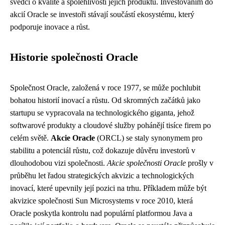
svědčí o kvalitě a spolehlivosti jejich produktů. Investováním do
akcií Oracle se investoři stávají součástí ekosystému, který
podporuje inovace a růst.
Historie společnosti Oracle
Společnost Oracle, založená v roce 1977, se může pochlubit
bohatou historií inovací a růstu. Od skromných začátků jako
startupu se vypracovala na technologického giganta, jehož
softwarové produkty a cloudové služby pohánějí tisíce firem po
celém světě.
Akcie Oracle
(ORCL) se staly synonymem pro
stabilitu a potenciál růstu, což dokazuje důvěru investorů v
dlouhodobou vizi společnosti.
Akcie společnosti Oracle
prošly v
průběhu let řadou strategických akvizic a technologických
inovací, které upevnily její pozici na trhu. Příkladem může být
akvizice společnosti Sun Microsystems v roce 2010, která
Oracle poskytla kontrolu nad populární platformou Java a