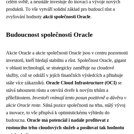
celém světě, a neustále investuje do inovací a vývoje nových
produktů. To vše vytváří solidní základ pro budoucí růst a
zvyšování hodnoty
akcií společnosti Oracle
.
Budoucnost společnosti Oracle
Akcie Oracle a akcie společnosti Oracle jsou v centru pozornosti
investorů, kteří hledají stabilitu a růst. Společnost Oracle, gigant
v oblasti technologií, se strategicky zaměřuje na cloudové
služby, což se odráží v jejích finančních výsledcích a přitahuje
stále více zákazníků.
Oracle Cloud Infrastructure (OCI)
se
stává tahounem růstu a otevírá dveře k novým trhům a
příležitostem.
Investoři vnímají tento posun pozitivně a důvěra v
akcie Oracle roste.
Silná pozice společnosti na trhu, stálý vývoj
a inovace, to vše přispívá k optimistickému výhledu do
budoucna.
Oracle má potenciál i nadále profitovat z
rostoucího trhu cloudových služeb a posilovat tak hodnotu