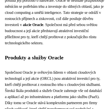
posílila její portfolio o hardware. Oracle se neustále přizpůsobuje
měnícím se potřebám trhu a investuje do slibných oblastí, jako je
cloud computing a umělá inteligence. Tato strategie se odráží v
rostoucích příjmech a ziskovosti, což dále posiluje důvěru
investorů v
akcie Oracle
. Společnost má před sebou světlou
budoucnost a její akcie představují atraktivní investiční
příležitost pro ty, kteří chtějí profitovat z pokračujícího růstu
technologického sektoru.
Produkty a služby Oracle
Společnost Oracle je světovým lídrem v oblasti cloudových
technologií a její akcie (ORCL) jsou atraktivní investicí pro ty,
kteří chtějí profitovat z rostoucího trhu s cloudovými službami.
Široká škála produktů a služeb Oracle zahrnuje vše od databází
a aplikací až po infrastrukturu a platformu jako službu (PaaS).
Díky tomu se Oracle stává komplexním partnerem pro firmy
všech velikostí, které chtějí transformovat své podnikání a