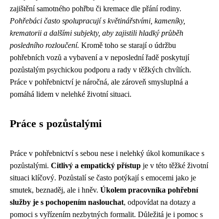
zajištění samotného pohřbu či kremace dle přání rodiny.
Pohřebáci často spolupracují s květinářstvími, kameníky,
krematorii a dalšími subjekty, aby zajistili hladký průběh
posledního rozloučení.
Kromě toho se starají o údržbu
pohřebních vozů a vybavení a v neposlední řadě poskytují
pozůstalým psychickou podporu a rady v těžkých chvílích.
Práce v pohřebnictví je náročná, ale zároveň smysluplná a
pomáhá lidem v nelehké životní situaci.
Práce s pozůstalými
Práce v pohřebnictví s sebou nese i nelehký úkol komunikace s
pozůstalými.
Citlivý a empatický přístup
je v této těžké životní
situaci klíčový. Pozůstalí se často potýkají s emocemi jako je
smutek, beznaděj, ale i hněv.
Úkolem pracovníka pohřební
služby je s pochopením naslouchat
, odpovídat na dotazy a
pomoci s vyřízením nezbytných formalit. Důležitá je i pomoc s