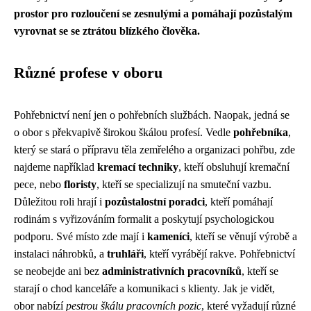
prostor pro rozloučení se zesnulými a pomáhají pozůstalým
vyrovnat se se ztrátou blízkého člověka.
Různé profese v oboru
Pohřebnictví není jen o pohřebních službách. Naopak, jedná se
o obor s překvapivě širokou škálou profesí. Vedle
pohřebníka
,
který se stará o přípravu těla zemřelého a organizaci pohřbu, zde
najdeme například
kremací techniky
, kteří obsluhují kremační
pece, nebo
floristy
, kteří se specializují na smuteční vazbu.
Důležitou roli hrají i
pozůstalostní poradci
, kteří pomáhají
rodinám s vyřizováním formalit a poskytují psychologickou
podporu. Své místo zde mají i
kameníci
, kteří se věnují výrobě a
instalaci náhrobků, a
truhláři
, kteří vyrábějí rakve. Pohřebnictví
se neobejde ani bez
administrativních pracovníků
, kteří se
starají o chod kanceláře a komunikaci s klienty. Jak je vidět,
obor nabízí
pestrou škálu pracovních pozic
, které vyžadují různé