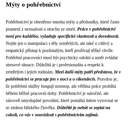
Mýty o pohřebnictví
Pohřebnictví je obestřeno mnoha mýty a předsudky, které často
pramení z neznalosti a strachu ze smrti.
Práce v pohřebnictví
není pro každého, vyžaduje specifické vlastnosti a dovednosti.
Nejde jen o manipulaci s těly zemřelých, ale také o citlivý a
empatický přístup k pozůstalým, kteří prožívají těžké chvíle.
Pohřební pracovníci musí být psychicky odolní a umět zvládat
stresové situace. Důležitá je i profesionalita a respekt k
zemřelým i jejich rodinám.
Mezi další mýty patří představa, že v
pohřebnictví se pracuje jen v noci a o víkendech.
Pravdou je,
že pohřební služby fungují nonstop, ale většina práce probíhá
během běžné pracovní doby. Pohřebnictví je náročné, ale
zároveň smysluplné povolání, které pomáhá lidem vyrovnat se
se ztrátou blízkého člověka.
Důležité je nebát se zeptat na
cokoli, co vás v souvislosti s pohřebnictvím zajímá.