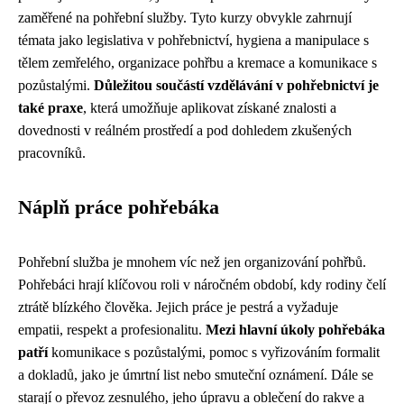
zaměřené na pohřební služby. Tyto kurzy obvykle zahrnují
témata jako legislativa v pohřebnictví, hygiena a manipulace s
tělem zemřelého, organizace pohřbu a kremace a komunikace s
pozůstalými.
Důležitou součástí vzdělávání v pohřebnictví je
také praxe
, která umožňuje aplikovat získané znalosti a
dovednosti v reálném prostředí a pod dohledem zkušených
pracovníků.
Náplň práce pohřebáka
Pohřební služba je mnohem víc než jen organizování pohřbů.
Pohřebáci hrají klíčovou roli v náročném období, kdy rodiny čelí
ztrátě blízkého člověka. Jejich práce je pestrá a vyžaduje
empatii, respekt a profesionalitu.
Mezi hlavní úkoly pohřebáka
patří
komunikace s pozůstalými, pomoc s vyřizováním formalit
a dokladů, jako je úmrtní list nebo smuteční oznámení. Dále se
starají o převoz zesnulého, jeho úpravu a oblečení do rakve a