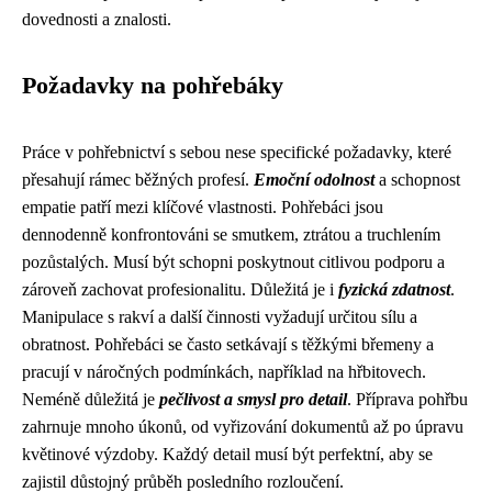
dovednosti a znalosti.
Požadavky na pohřebáky
Práce v pohřebnictví s sebou nese specifické požadavky, které
přesahují rámec běžných profesí.
Emoční odolnost
a schopnost
empatie patří mezi klíčové vlastnosti. Pohřebáci jsou
dennodenně konfrontováni se smutkem, ztrátou a truchlením
pozůstalých. Musí být schopni poskytnout citlivou podporu a
zároveň zachovat profesionalitu. Důležitá je i
fyzická zdatnost
.
Manipulace s rakví a další činnosti vyžadují určitou sílu a
obratnost. Pohřebáci se často setkávají s těžkými břemeny a
pracují v náročných podmínkách, například na hřbitovech.
Neméně důležitá je
pečlivost a smysl pro detail
. Příprava pohřbu
zahrnuje mnoho úkonů, od vyřizování dokumentů až po úpravu
květinové výzdoby. Každý detail musí být perfektní, aby se
zajistil důstojný průběh posledního rozloučení.