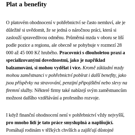
Plat a benefity
O platovém ohodnocení v pohřebnictví se často nemluví, ale je
důležité si uvědomit, že se jedná o náročnou práci, která si
zaslouží spravedlivou odměnu. Průměrná mzda v oboru se liší
podle pozice a regionu, ale obecně se pohybuje v rozmezí 28
000 až 45 000 Kč hrubého.
Pracovníci s dlouholetou praxí a
specializovanými dovednostmi, jako je například
balzamování, si mohou vydělat i více.
Kromě základní mzdy
mohou zaměstnanci v pohřebnictví pobírat i další benefity, jako
jsou příspěvky na stravování, penzijní připojištění nebo slevy na
firemní služby.
Některé firmy také nabízejí svým zaměstnancům
možnost dalšího vzdělávání a profesního rozvoje.
I když finanční ohodnocení není v pohřebnictví vždy nejvyšší,
pro mnoho lidí je tato práce smysluplná a naplňující.
Pomáhají rodinám v těžkých chvílích a zajišťují důstojné