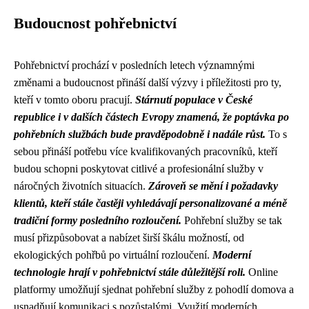
Budoucnost pohřebnictví
Pohřebnictví prochází v posledních letech významnými
změnami a budoucnost přináší další výzvy i příležitosti pro ty,
kteří v tomto oboru pracují.
Stárnutí populace v České
republice i v dalších částech Evropy znamená, že poptávka po
pohřebních službách bude pravděpodobně i nadále růst.
To s
sebou přináší potřebu více kvalifikovaných pracovníků, kteří
budou schopni poskytovat citlivé a profesionální služby v
náročných životních situacích.
Zároveň se mění i požadavky
klientů, kteří stále častěji vyhledávají personalizované a méně
tradiční formy posledního rozloučení.
Pohřební služby se tak
musí přizpůsobovat a nabízet širší škálu možností, od
ekologických pohřbů po virtuální rozloučení.
Moderní
technologie hrají v pohřebnictví stále důležitější roli.
Online
platformy umožňují sjednat pohřební služby z pohodlí domova a
usnadňují komunikaci s pozůstalými. Využití moderních