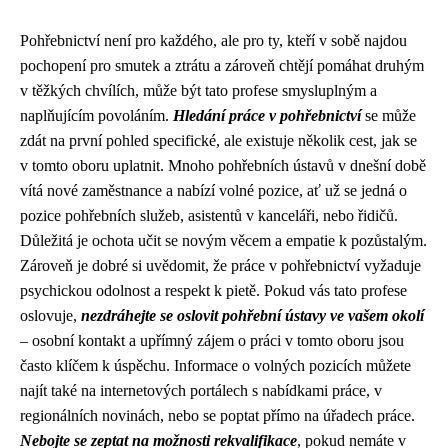
Pohřebnictví není pro každého, ale pro ty, kteří v sobě najdou
pochopení pro smutek a ztrátu a zároveň chtějí pomáhat druhým
v těžkých chvílích, může být tato profese smysluplným a
naplňujícím povoláním.
Hledání práce v pohřebnictví
se může
zdát na první pohled specifické, ale existuje několik cest, jak se
v tomto oboru uplatnit. Mnoho pohřebních ústavů v dnešní době
vítá nové zaměstnance a nabízí volné pozice, ať už se jedná o
pozice pohřebních služeb, asistentů v kanceláři, nebo řidičů.
Důležitá je ochota učit se novým věcem a empatie k pozůstalým.
Zároveň je dobré si uvědomit, že práce v pohřebnictví vyžaduje
psychickou odolnost a respekt k pietě. Pokud vás tato profese
oslovuje,
nezdráhejte se oslovit pohřební ústavy ve vašem okolí
– osobní kontakt a upřímný zájem o práci v tomto oboru jsou
často klíčem k úspěchu. Informace o volných pozicích můžete
najít také na internetových portálech s nabídkami práce, v
regionálních novinách, nebo se poptat přímo na úřadech práce.
Nebojte se zeptat na možnosti rekvalifikace
, pokud nemáte v