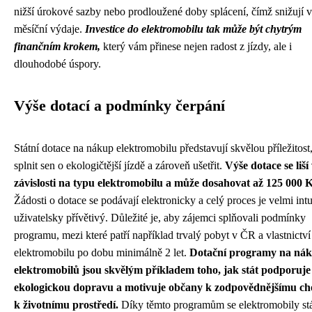
nižší úrokové sazby nebo prodloužené doby splácení, čímž snižují 
měsíční výdaje.
Investice do elektromobilu tak může být chytrým
finančním krokem,
který vám přinese nejen radost z jízdy, ale i
dlouhodobé úspory.
Výše dotací a podmínky čerpání
Státní dotace na nákup elektromobilu představují skvělou příležitost,
splnit sen o ekologičtější jízdě a zároveň ušetřit.
Výše dotace se liší
závislosti na typu elektromobilu a může dosahovat až 125 000 K
Žádosti o dotace se podávají elektronicky a celý proces je velmi intu
uživatelsky přívětivý. Důležité je, aby zájemci splňovali podmínky
programu, mezi které patří například trvalý pobyt v ČR a vlastnictví
elektromobilu po dobu minimálně 2 let.
Dotační programy na ná
elektromobilů jsou skvělým příkladem toho, jak stát podporuje
ekologickou dopravu a motivuje občany k zodpovědnějšímu ch
k životnímu prostředí.
Díky těmto programům se elektromobily stá