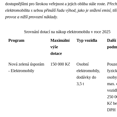
dostupnějšími pro širokou veřejnost a jejich obliba stále roste.
Přech
elektromobilitu s sebou přináší řadu výhod, jako je snížení emisí, tiš
provoz a nižší provozní náklady.
Srovnání dotací na nákup elektromobilu v roce 2025
Program
Maximální
Typ vozidla
Další
výše
podm
dotace
Nová zelená úsporám
150 000 Kč
Osobní
Pouze
- Elektromobily
elektromobily,
fyzic
dodávky do
osoby
3,5 t
max. 
vozid
250 0
Kč be
DPH