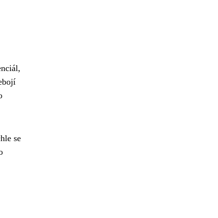
nciál,
ebojí
o
chle se
o