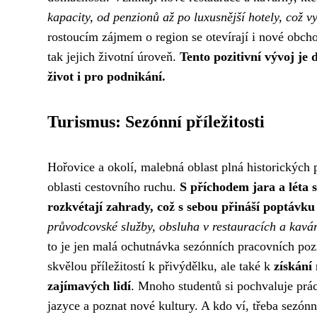
kapacity, od penzionů až po luxusnější hotely, což vy
rostoucím zájmem o region se otevírají i nové obcho
tak jejich životní úroveň.
Tento pozitivní vývoj je
život i pro podnikání.
Turismus: Sezónní příležitosti
Hořovice a okolí, malebná oblast plná historických p
oblasti cestovního ruchu.
S příchodem jara a léta s
rozkvétají zahrady, což s sebou přináší poptávku 
průvodcovské služby, obsluha v restauracích a kavá
to je jen malá ochutnávka sezónních pracovních pozi
skvělou příležitostí k přivýdělku, ale také k
získání
zajímavých lidí
. Mnoho studentů si pochvaluje prác
jazyce a poznat nové kultury. A kdo ví, třeba sezó