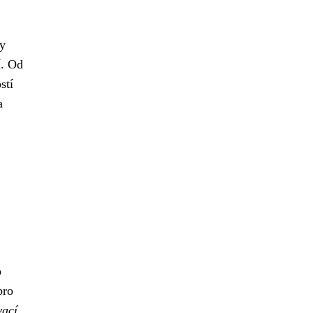
ky
í. Od
stí
a
o
pro
vací