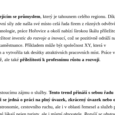
jejícím se průmyslem
, který je tahounem celého regionu. Dí
vní síly zde našla své místo celá řada firem z různých odvětv
hnologie, práce Hořovice a okolí nabízí širokou škálu příležito
žitost investic do rozvoje a inovací
, což se pozitivně odráží n
o zaměstnance. Příkladem může být společnost XY, která v
 vytvořila tak desítky atraktivních pracovních míst. Práce v
ě, ale také
příležitostí k profesnímu růstu a rozvoji
.
rostoucímu zájmu o služby.
Tento trend přináší s sebou řadu
už se jedná o práci na plný úvazek, zkrácený úvazek nebo 
tronomie, cestovního ruchu, ale i v oblasti řemesel a služeb 
 lákají nejen turisty, ale i místní obyvatele.
Rozvíjí se ubyto