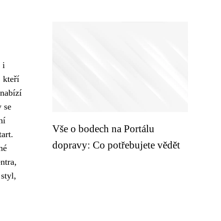
 i
 kteří
nabízí
y se
ní
Vše o bodech na Portálu
art.
dopravy: Co potřebujete vědět
né
ntra,
styl,