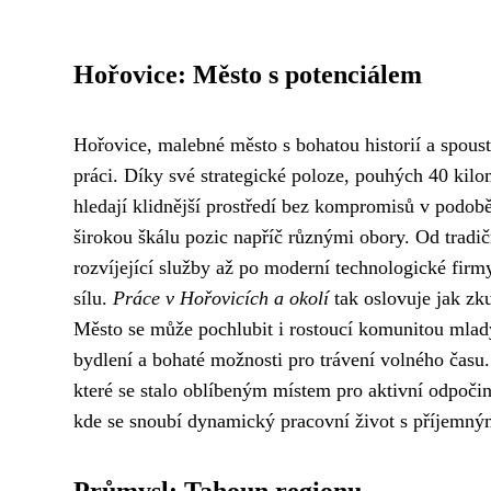
Hořovice: Město s potenciálem
Hořovice, malebné město s bohatou historií a spoust
práci. Díky své strategické poloze, pouhých 40 kilome
hledají klidnější prostředí bez kompromisů v podobě
širokou škálu pozic napříč různými obory. Od tradič
rozvíjející služby až po moderní technologické firm
sílu.
Práce v Hořovicích a okolí
tak oslovuje jak zku
Město se může pochlubit i rostoucí komunitou mladýc
bydlení a bohaté možnosti pro trávení volného času
které se stalo oblíbeným místem pro aktivní odpoči
kde se snoubí dynamický pracovní život s příjemným
Průmysl: Tahoun regionu