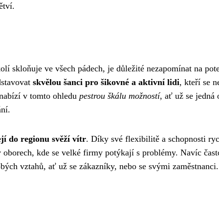
tví.
lí skloňuje ve všech pádech, je důležité nezapomínat na pote
dstavovat
skvělou šanci pro šikovné a aktivní lidi
, kteří se n
í nabízí v tomto ohledu
pestrou škálu možností
, ať už se jedná 
ní.
jí do regionu svěží vítr
. Díky své flexibilitě a schopnosti ry
v oborech, kde se velké firmy potýkají s problémy. Navíc čast
bých vztahů, ať už se zákazníky, nebo se svými zaměstnanci.