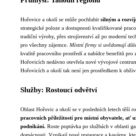
Hořovice a okolí se může pochlubit
silným a rozví
strategické poloze a dostupnosti kvalifikované praco
tradiční výroby, přes strojírenství až po moderní tec
pro všechny zájemce.
Místní firmy si uvědomují důle
kvalitě pracovního prostředí a nabídce benefitů pr
Hořovicích nedávno otevřela nové vývojové centrum a
Hořovicích a okolí tak není jen prostředkem k obživ
Služby: Rostoucí odvětví
Oblast Hořovic a okolí se v posledních letech těší 
pracovních příležitostí pro místní obyvatele, ať 
podnikání.
Roste poptávka po službách v oblasti gas
domácnosti. Vznikají nové restaurace a kavárny, které