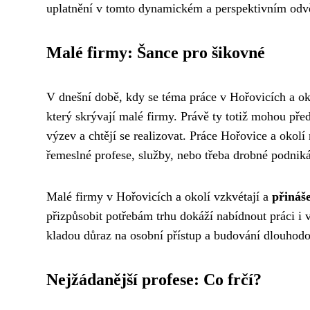
uplatnění v tomto dynamickém a perspektivním odvě
Malé firmy: Šance pro šikovné
V dnešní době, kdy se téma práce v Hořovicích a oko
který skrývají malé firmy. Právě ty totiž mohou pře
výzev a chtějí se realizovat. Práce Hořovice a okol
řemeslné profese, služby, nebo třeba drobné podniká
Malé firmy v Hořovicích a okolí vzkvétají a
přináše
přizpůsobit potřebám trhu dokáží nabídnout práci i 
kladou důraz na osobní přístup a budování dlouhodo
Nejžádanější profese: Co frčí?