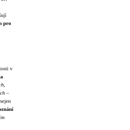
ují
m pro
osti v
 a
ch,
ích
–
nejen
oznání
zím