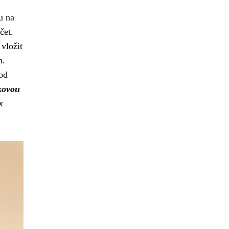
u na
čet.
 vložit
n.
od
kovou
x