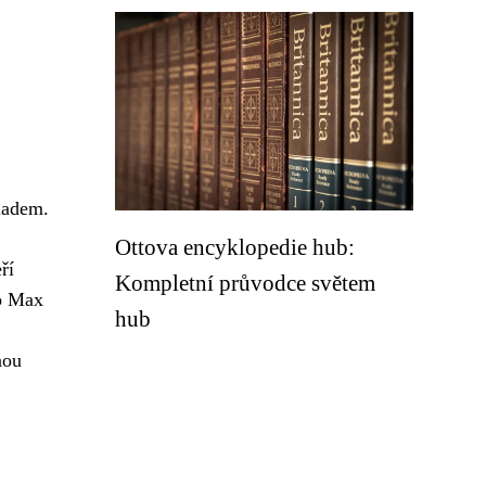
 ladem.
Ottova encyklopedie hub:
ří
Kompletní průvodce světem
co Max
hub
nou