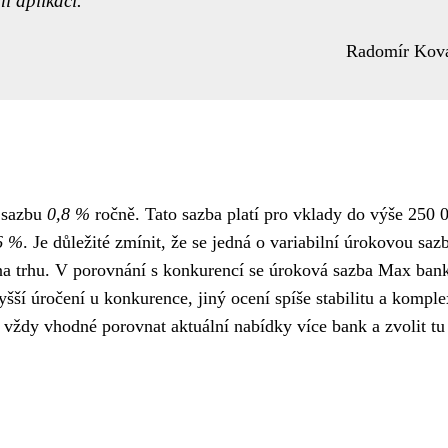
í aplikaci.
Radomír Kov
u sazbu
0,8 %
ročně. Tato sazba platí pro vklady do výše 250 
6 %
. Je důležité zmínit, že se jedná o variabilní úrokovou saz
i na trhu. V porovnání s konkurencí se úroková sazba Max ban
šší úročení u konkurence, jiný ocení spíše stabilitu a komple
 vždy vhodné porovnat aktuální nabídky více bank a zvolit tu