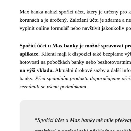
Max banka nabízí spořicí účet, který je určený pro k
korunách a je úročený. Založení účtu je zdarma a ne
vyplnit online formulář nebo navštívit jakoukoliv 
Spořicí účet u Max banky je možné spravovat pr
aplikace.
Klienti mají k dispozici také bezplatné 
hotovosti na pobočkách banky nebo bezhotovostním
na výši vkladu.
Aktuální úrokové sazby a další inf
banky.
Před sjednáním produktu doporučujeme přečíst
seznámili se všemi podmínkami.
Spořicí účet u Max banky mě mile překvap