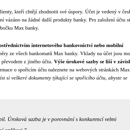
lienty, kteří chtějí zhodnotit své úspory. Účet je vedený v če
ní vázáno na žádné další produkty banky. Pro založení účtu st
pobočku Max banky.
ostřednictvím internetového bankovnictví nebo mobilní
výběry ze všech bankomatů Max banky. Vklady na účet jsou m
 převodem z jiného účtu.
Výše úrokové sazby se liší v závisl
ormace o spořicím účtu naleznete na webových stránkách Max
 si veškeré dokumenty týkající se spořicího účtu, abyste se
il. Úroková sazba je v porovnání s konkurencí velmi