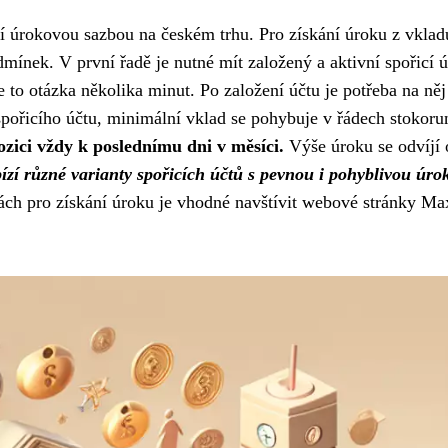
ní úrokovou sazbou na českém trhu. Pro získání úroku z vklad
mínek. V první řadě je nutné mít založený a aktivní spořicí ú
je to otázka několika minut. Po založení účtu je potřeba na něj
 spořicího účtu, minimální vklad se pohybuje v řádech stokoru
ozici vždy k poslednímu dni v měsíci.
Výše úroku se odvíjí 
zí různé varianty spořicích účtů s pevnou i pohyblivou úro
ách pro získání úroku je vhodné navštívit webové stránky Ma