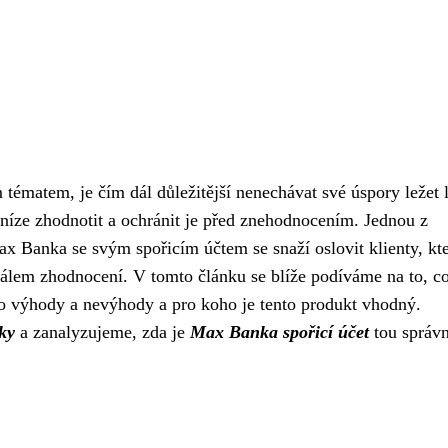
m tématem, je čím dál důležitější nenechávat své úspory ležet
eníze zhodnotit a ochránit je před znehodnocením. Jednou z
Max Banka se svým spořicím účtem se snaží oslovit klienty, kte
ciálem zhodnocení. V tomto článku se blíže podíváme na to, 
ho výhody a nevýhody a pro koho je tento produkt vhodný.
ky
a zanalyzujeme, zda je
Max Banka spořicí účet
tou správ