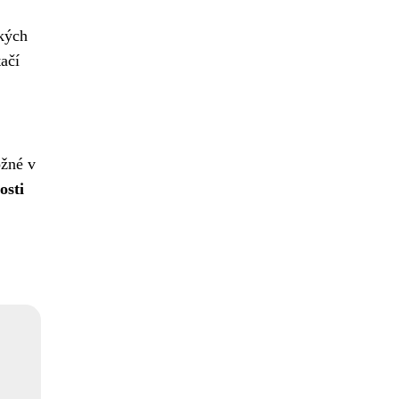
ských
ačí
ožné v
osti