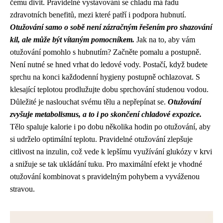
čemu divit. Pravidelné vystavování se chladu má řadu
zdravotních benefitů, mezi které patří i podpora hubnutí.
Otužování samo o sobě není zázračným řešením pro shazování
kil, ale může být vítaným pomocníkem.
Jak na to, aby vám
otužování pomohlo s hubnutím? Začněte pomalu a postupně.
Není nutné se hned vrhat do ledové vody. Postačí, když budete
sprchu na konci každodenní hygieny postupně ochlazovat. S
klesající teplotou prodlužujte dobu sprchování studenou vodou.
Důležité je naslouchat svému tělu a nepřepínat se.
Otužování
zvyšuje metabolismus, a to i po skončení chladové expozice.
Tělo spaluje kalorie i po dobu několika hodin po otužování, aby
si udrželo optimální teplotu. Pravidelné otužování zlepšuje
citlivost na inzulin, což vede k lepšímu využívání glukózy v krvi
a snižuje se tak ukládání tuku. Pro maximální efekt je vhodné
otužování kombinovat s pravidelným pohybem a vyváženou
stravou.