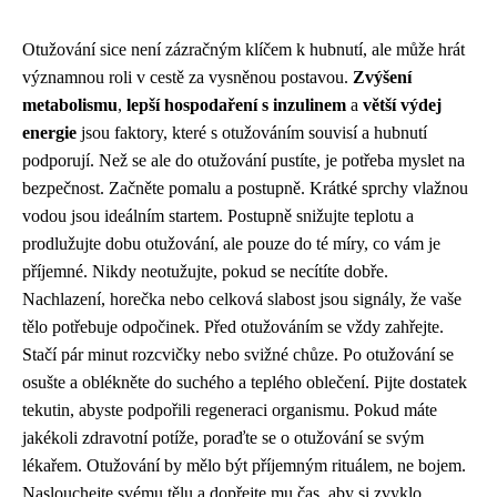
Otužování sice není zázračným klíčem k hubnutí, ale může hrát
významnou roli v cestě za vysněnou postavou.
Zvýšení
metabolismu
,
lepší hospodaření s inzulinem
a
větší výdej
energie
jsou faktory, které s otužováním souvisí a hubnutí
podporují. Než se ale do otužování pustíte, je potřeba myslet na
bezpečnost. Začněte pomalu a postupně. Krátké sprchy vlažnou
vodou jsou ideálním startem. Postupně snižujte teplotu a
prodlužujte dobu otužování, ale pouze do té míry, co vám je
příjemné. Nikdy neotužujte, pokud se necítíte dobře.
Nachlazení, horečka nebo celková slabost jsou signály, že vaše
tělo potřebuje odpočinek. Před otužováním se vždy zahřejte.
Stačí pár minut rozcvičky nebo svižné chůze. Po otužování se
osušte a oblékněte do suchého a teplého oblečení. Pijte dostatek
tekutin, abyste podpořili regeneraci organismu. Pokud máte
jakékoli zdravotní potíže, poraďte se o otužování se svým
lékařem. Otužování by mělo být příjemným rituálem, ne bojem.
Naslouchejte svému tělu a dopřejte mu čas, aby si zvyklo.