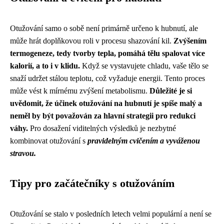
Otužování samo o sobě není primárně určeno k hubnutí, ale
může hrát doplňkovou roli v procesu shazování kil.
Zvýšením
termogeneze, tedy tvorby tepla, pomáhá tělu spalovat více
kalorií, a to i v klidu.
Když se vystavujete chladu, vaše tělo se
snaží udržet stálou teplotu, což vyžaduje energii. Tento proces
může vést k mírnému zvýšení metabolismu.
Důležité je si
uvědomit, že účinek otužování na hubnutí je spíše malý a
neměl by být považován za hlavní strategii pro redukci
váhy.
Pro dosažení viditelných výsledků je nezbytné
kombinovat otužování s
pravidelným cvičením a vyváženou
stravou.
Tipy pro začátečníky s otužováním
Otužování se stalo v posledních letech velmi populární a není se