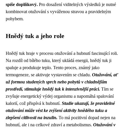
spíše doplňkový.
Pro dosažení viditelných výsledků je nutné
kombinovat otužování s vyváženou stravou a pravidelným
pohybem.
Hnědý tuk a jeho role
Hnědý tuk hraje v procesu otužování a hubnutí fascinující roli.
Na rozdíl od bílého tuku, který ukládá energii, hnědý tuk ji
spaluje a produkuje teplo. Tento proces, známý jako
termogeneze, se aktivuje vystavením se chladu.
Otužování, ať
už formou studených sprch nebo pobytů v chladnějším
prostředí, stimuluje hnědý tuk k intenzivnější práci.
Tím se
zvyšuje energetický výdej organismu a napomáhá spalování
kalorií, což přispívá k hubnutí.
Studie ukazují, že pravidelné
otužování může vést ke zvýšení aktivity hnědého tuku a
zlepšení citlivosti na inzulin.
To má pozitivní dopad nejen na
hubnutí, ale i na celkové zdraví a metabolismus.
Otužování v