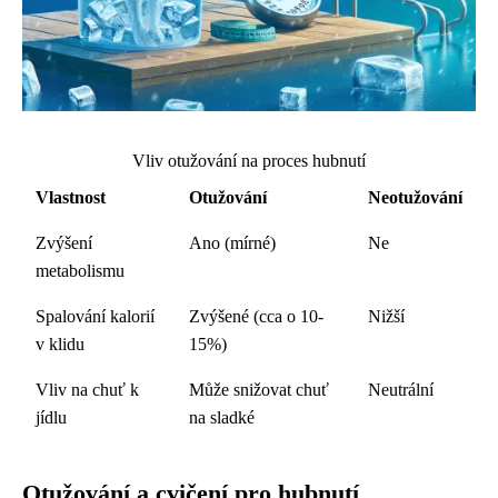
Vliv otužování na proces hubnutí
Vlastnost
Otužování
Neotužování
Zvýšení
Ano (mírné)
Ne
metabolismu
Spalování kalorií
Zvýšené (cca o 10-
Nižší
v klidu
15%)
Vliv na chuť k
Může snižovat chuť
Neutrální
jídlu
na sladké
Otužování a cvičení pro hubnutí