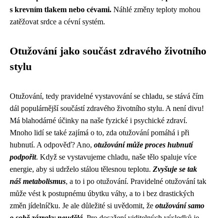
s krevním tlakem nebo cévami.
Náhlé změny teploty mohou
zatěžovat srdce a cévní systém.
Otužování jako součást zdravého životního
stylu
Otužování, tedy pravidelné vystavování se chladu, se stává čím
dál populárnější součástí zdravého životního stylu. A není divu!
Má blahodárné účinky na naše fyzické i psychické zdraví.
Mnoho lidí se také zajímá o to, zda otužování pomáhá i při
hubnutí. A odpověď? Ano,
otužování může proces hubnutí
podpořit
. Když se vystavujeme chladu, naše tělo spaluje více
energie, aby si udrželo stálou tělesnou teplotu.
Zvyšuje se tak
náš metabolismus
, a to i po otužování. Pravidelné otužování tak
může vést k postupnému úbytku váhy, a to i bez drastických
změn jídelníčku. Je ale důležité si uvědomit, že
otužování samo
o sobě zázraky neudělá
. Pro dosažení viditelných výsledků je