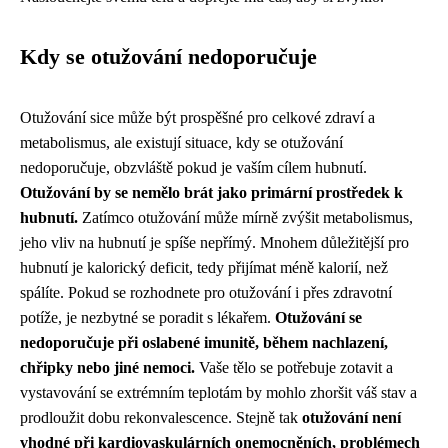
Kdy se otužování nedoporučuje
Otužování sice může být prospěšné pro celkové zdraví a
metabolismus, ale existují situace, kdy se otužování
nedoporučuje, obzvláště pokud je vaším cílem hubnutí.
Otužování by se nemělo brát jako primární prostředek k
hubnutí.
Zatímco otužování může mírně zvýšit metabolismus,
jeho vliv na hubnutí je spíše nepřímý. Mnohem důležitější pro
hubnutí je kalorický deficit, tedy přijímat méně kalorií, než
spálíte. Pokud se rozhodnete pro otužování i přes zdravotní
potíže, je nezbytné se poradit s lékařem.
Otužování se
nedoporučuje při oslabené imunitě, během nachlazení,
chřipky nebo jiné nemoci.
Vaše tělo se potřebuje zotavit a
vystavování se extrémním teplotám by mohlo zhoršit váš stav a
prodloužit dobu rekonvalescence. Stejně tak
otužování není
vhodné při kardiovaskulárních onemocněních, problémech