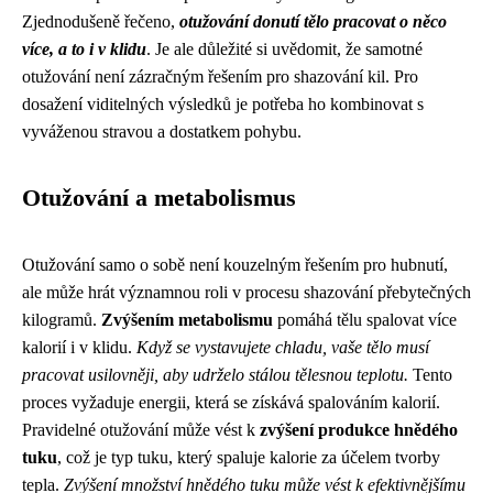
Zjednodušeně řečeno,
otužování donutí tělo pracovat o něco
více, a to i v klidu
. Je ale důležité si uvědomit, že samotné
otužování není zázračným řešením pro shazování kil. Pro
dosažení viditelných výsledků je potřeba ho kombinovat s
vyváženou stravou a dostatkem pohybu.
Otužování a metabolismus
Otužování samo o sobě není kouzelným řešením pro hubnutí,
ale může hrát významnou roli v procesu shazování přebytečných
kilogramů.
Zvýšením metabolismu
pomáhá tělu spalovat více
kalorií i v klidu.
Když se vystavujete chladu, vaše tělo musí
pracovat usilovněji, aby udrželo stálou tělesnou teplotu.
Tento
proces vyžaduje energii, která se získává spalováním kalorií.
Pravidelné otužování může vést k
zvýšení produkce hnědého
tuku
, což je typ tuku, který spaluje kalorie za účelem tvorby
tepla.
Zvýšení množství hnědého tuku může vést k efektivnějšímu