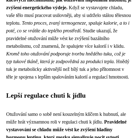
zvýšení energetického výdeje.
Když se vystavujete chladu,
vaše tělo musí pracovat usilovněji, aby si udrželo stálou tělesnou
teplotu.
Tento proces, zvaný termogeneze, spaluje kalorie, a to i
poté, co se vrátíte do teplého prostředí.
Studie ukazují, že
pravidelné otužování může vést ke zvýšení bazálního
metabolismu, což znamená, že spalujete více kalorií i v klidu.
Kromě toho otužování podporuje tvorbu hnědého tuku, což je
typ tukové tkáně, která je zodpovědná za produkci tepla.
Hnědý
tuk je metabolicky aktivnější než bílý tuk a jeho přítomnost v
těle je spojena s lepším spalováním kalorií a regulací hmotnosti.
Lepší regulace chuti k jídlu
Otužování samo o sobě není kouzelným klíčem k hubnutí, ale
může hrát významnou roli v regulaci chuti k jídlu.
Pravidelné
vystavování se chladu může vést ke zvýšení hladiny
hormonu leptinu, který mozku signalizuje pocit sytosti.