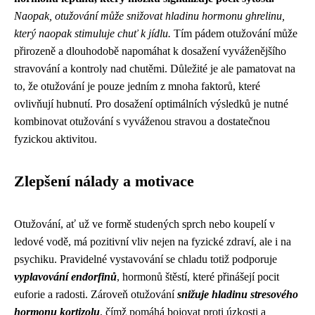
Naopak, otužování může snižovat hladinu hormonu ghrelinu,
který naopak stimuluje chuť k jídlu.
Tím pádem otužování může
přirozeně a dlouhodobě napomáhat k dosažení vyváženějšího
stravování a kontroly nad chutěmi. Důležité je ale pamatovat na
to, že otužování je pouze jedním z mnoha faktorů, které
ovlivňují hubnutí. Pro dosažení optimálních výsledků je nutné
kombinovat otužování s vyváženou stravou a dostatečnou
fyzickou aktivitou.
Zlepšení nálady a motivace
Otužování, ať už ve formě studených sprch nebo koupelí v
ledové vodě, má pozitivní vliv nejen na fyzické zdraví, ale i na
psychiku. Pravidelné vystavování se chladu totiž podporuje
vyplavování endorfinů
, hormonů štěstí, které přinášejí pocit
euforie a radosti. Zároveň otužování
snižuje hladinu stresového
hormonu kortizolu
, čímž pomáhá bojovat proti úzkosti a