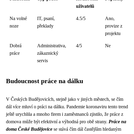
uživatelů
Na volné
IT, psaní,
4.5/5
Ano,
noze
překlady
provize z
projektu
Dobrá
Administrativa,
4/5
Ne
práce
zákaznický
servis
Budoucnost práce na dálku
V Českých Budějovicích, stejně jako v jiných městech, se čím
dál více mluví o práci na dálku. Pandemie koronaviru tento trend
ještě urychlila a mnoho firem i zaměstnanců zjistilo, že práce z
domova může být efektivní a výhodná pro obě strany.
Práce na
doma České Budějovice
se stává čím dál častějším hledaným