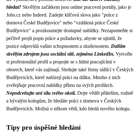
hledat?
Skvělým začátkem jsou online pracovní portály, jako je
Jobs.cz nebo Indeed. Zadejte klíčová slova jako "práce z
domova České Budějovice" nebo "vzdálená práce České
Budějovice" a prozkoumejte dostupné nabídky. Nezapomeňte si
pečlivě projít popis práce a požadavky, abyste se ujistili, že
pozice odpovídá vašim schopnostem a zkušenostem.
Dalším
skvělým zdrojem jsou sociální sítě, zejména LinkedIn.
Vytvořte
si profesionální profil a propojte se s lidmi pracujícími v
oborech, které vás zajímají. Sledujte také firmy sídlící v Českých
Budějovicích, které nabízejí práci na dálku. Mnoho z nich
zveřejňuje pracovní nabídky přímo na svých profilech.
Nepodceňujte ani sílu svého okolí.
Dejte vědět přátelům, rodině
a bývalým kolegům, že hledáte práci z domova v Českých
Budějovicích. Možná o někom vědí, kdo hledá nového kolegu.
Tipy pro úspěšné hledání