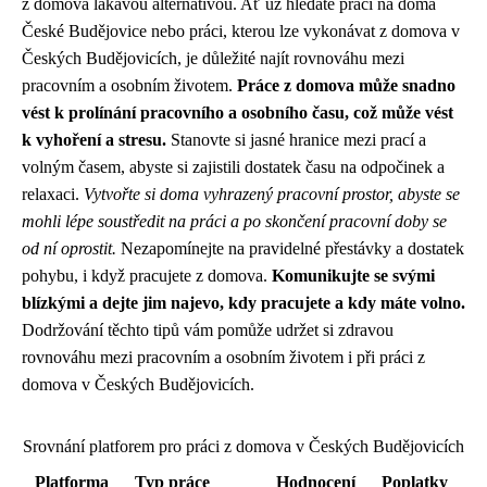
z domova lákavou alternativou. Ať už hledáte práci na doma
České Budějovice nebo práci, kterou lze vykonávat z domova v
Českých Budějovicích, je důležité najít rovnováhu mezi
pracovním a osobním životem.
Práce z domova může snadno
vést k prolínání pracovního a osobního času, což může vést
k vyhoření a stresu.
Stanovte si jasné hranice mezi prací a
volným časem, abyste si zajistili dostatek času na odpočinek a
relaxaci.
Vytvořte si doma vyhrazený pracovní prostor, abyste se
mohli lépe soustředit na práci a po skončení pracovní doby se
od ní oprostit.
Nezapomínejte na pravidelné přestávky a dostatek
pohybu, i když pracujete z domova.
Komunikujte se svými
blízkými a dejte jim najevo, kdy pracujete a kdy máte volno.
Dodržování těchto tipů vám pomůže udržet si zdravou
rovnováhu mezi pracovním a osobním životem i při práci z
domova v Českých Budějovicích.
Srovnání platforem pro práci z domova v Českých Budějovicích
Platforma
Typ práce
Hodnocení
Poplatky