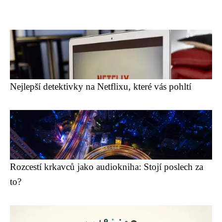
Nejlepší detektivky na Netflixu, které vás pohltí
Rozcestí krkavců jako audiokniha: Stojí poslech za
to?