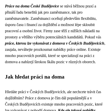
Práce na doma České Budějovice
se stává běžnou praxí a
přináší řadu benefitů jak pro zaměstnance, tak pro
zaměstnavatele. Zaměstnanci oceňují především flexibilitu,
úsporu času i financí za dojíždění a možnost lépe skloubit
pracovní a osobní život. Firmy zase těží z nižších nákladů na
prostory a většího výběru potenciálních kandidátů. Pokud vás
práce, kterou lze vykonávat z domova v Českých Budějovicích
,
zaujala, neváhejte prozkoumat nabídky práce online. Existuje
mnoho pracovních portálů, které se specializují na práci z
domova a nabízejí širokou škálu pozic v různých oborech.
Jak hledat práci na doma
Hledáte práci v Českých Budějovicích, ale nechcete trávit čas
dojížděním? Práce z domova je čím dál populárnější a v
Českých Budějovicích existuje mnoho pracovních pozic, které
lze vykonávat z pohodlí domova.
Kde ale takové nabídky