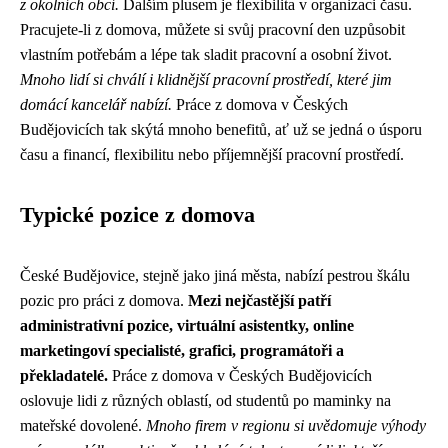
z okolních obcí.
Dalším plusem je flexibilita v organizaci času.
Pracujete-li z domova, můžete si svůj pracovní den uzpůsobit
vlastním potřebám a lépe tak sladit pracovní a osobní život.
Mnoho lidí si chválí i klidnější pracovní prostředí, které jim
domácí kancelář nabízí.
Práce z domova v Českých
Budějovicích tak skýtá mnoho benefitů, ať už se jedná o úsporu
času a financí, flexibilitu nebo příjemnější pracovní prostředí.
Typické pozice z domova
České Budějovice, stejně jako jiná města, nabízí pestrou škálu
pozic pro práci z domova.
Mezi nejčastější patří
administrativní pozice, virtuální asistentky, online
marketingoví specialisté, grafici, programátoři a
překladatelé.
Práce z domova v Českých Budějovicích
oslovuje lidi z různých oblastí, od studentů po maminky na
mateřské dovolené.
Mnoho firem v regionu si uvědomuje výhody