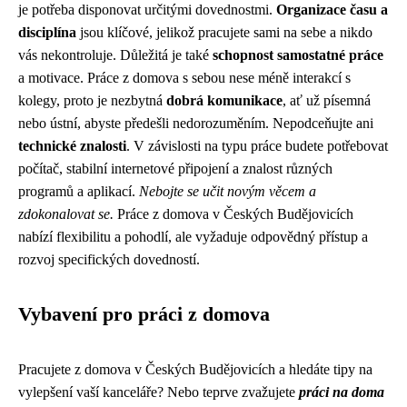
je potřeba disponovat určitými dovednostmi.
Organizace času a
disciplína
jsou klíčové, jelikož pracujete sami na sebe a nikdo
vás nekontroluje. Důležitá je také
schopnost samostatné práce
a motivace. Práce z domova s sebou nese méně interakcí s
kolegy, proto je nezbytná
dobrá komunikace
, ať už písemná
nebo ústní, abyste předešli nedorozuměním. Nepodceňujte ani
technické znalosti
. V závislosti na typu práce budete potřebovat
počítač, stabilní internetové připojení a znalost různých
programů a aplikací.
Nebojte se učit novým věcem a
zdokonalovat se.
Práce z domova v Českých Budějovicích
nabízí flexibilitu a pohodlí, ale vyžaduje odpovědný přístup a
rozvoj specifických dovedností.
Vybavení pro práci z domova
Pracujete z domova v Českých Budějovicích a hledáte tipy na
vylepšení vaší kanceláře? Nebo teprve zvažujete
práci na doma