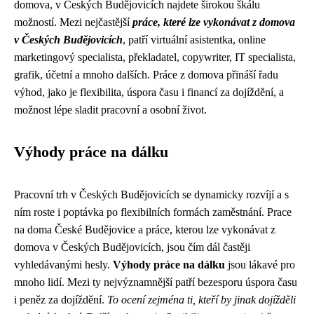
domova, v Českých Budějovicích najdete širokou škálu
možností. Mezi nejčastější
práce, které lze vykonávat z domova
v Českých Budějovicích
, patří virtuální asistentka, online
marketingový specialista, překladatel, copywriter, IT specialista,
grafik, účetní a mnoho dalších. Práce z domova přináší řadu
výhod, jako je flexibilita, úspora času i financí za dojíždění, a
možnost lépe sladit pracovní a osobní život.
Výhody práce na dálku
Pracovní trh v Českých Budějovicích se dynamicky rozvíjí a s
ním roste i poptávka po flexibilních formách zaměstnání. Prace
na doma České Budějovice a práce, kterou lze vykonávat z
domova v Českých Budějovicích, jsou čím dál častěji
vyhledávanými hesly.
Výhody práce na dálku
jsou lákavé pro
mnoho lidí. Mezi ty nejvýznamnější patří bezesporu úspora času
i peněz za dojíždění.
To ocení zejména ti, kteří by jinak dojížděli