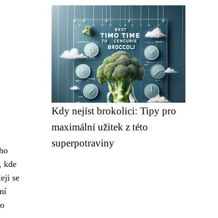
Kdy nejíst brokolici: Tipy pro
maximální užitek z této
superpotraviny
oho
, kde
eji se
ní
ho