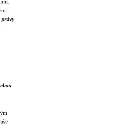
ními.
en-
 právy
z
sebou
lkým
vaše