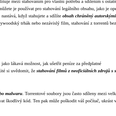
lišuje mezi stahováním pro vlastní potřebu a sdílením s ostat
ůžete je používat pro stahování legálního obsahu, jako je op
nastává, když stahujete a sdílíte
obsah chráněný autorskými
llywoodský trhák nebo nezávislý film, stahování z torrentů be
 jako lákavá možnost, jak ušetřit peníze za předplatné
ité si uvědomit, že
stahování filmů z neoficiálních zdrojů s 
ebo malwaru
. Torrentové soubory jsou často sdíleny mezi ve
vat škodlivý kód. Ten pak může poškodit váš počítač, ukrást 