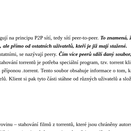
ují na principu P2P sítí, tedy sítí peer-to-peer.
To znamená, 
ale přímo od ostatních uživatelů, kteří je již mají stažené.
ostatními, se nazývají peery.
Čím více peerů sdílí daný soubor
ahování torrentů je potřeba speciální program, tzv. torrent kli
r s příponou .torrent. Tento soubor obsahuje informace o tom, k
lů. Klient si pak tyto části stáhne od různých uživatelů a slož
ovinu – stahování filmů z torrentů, které jsou chráněny auto