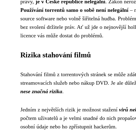
právy,
je v České republice nelegální
. Zákon neroz
Používání torrentů samo o sobě není nelegální
– m
source software nebo volně šiřitelná hudba. Problém 
bez svolení držitele práv. Ať už jde o nejnovější ho
licence vás může dostat do problémů.
Rizika stahování filmů
Stahování filmů z torrentových stránek se může zdát
streamovacích služeb nebo nákup DVD. Je ale důlež
nese značná rizika
.
Jedním z největších rizik je možnost stažení
virů n
počtem uživatelů a je velmi snadné do nich propašo
osobní údaje nebo ho zpřístupnit hackerům.