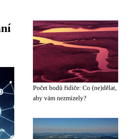
ání
Počet bodů řidiče: Co (ne)dělat,
aby vám nezmizely?