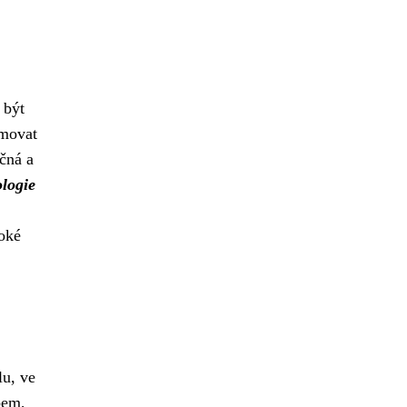
být
rmovat
čná a
ologie
soké
u, ve
bem,