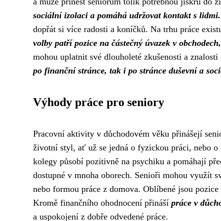
a může přinést seniorům tolik potřebnou jiskru do ž
sociální izolaci a pomáhá udržovat kontakt s lidmi.
dopřát si více radosti a koníčků. Na trhu práce exi
volby patří pozice na částečný úvazek v obchodech, 
mohou uplatnit své dlouholeté zkušenosti a znalosti 
po finanční stránce, tak i po stránce duševní a soci
Výhody práce pro seniory
Pracovní aktivity v důchodovém věku přinášejí sen
životní styl, ať už se jedná o fyzickou práci, nebo o
kolegy působí pozitivně na psychiku a pomáhají před
dostupné v mnoha oborech. Senioři mohou využít své
nebo formou práce z domova. Oblíbené jsou pozice v
Kromě finančního ohodnocení přináší
práce v důch
a uspokojení z dobře odvedené práce.