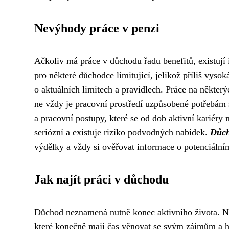
Nevýhody práce v penzi
Ačkoliv má práce v důchodu řadu benefitů, existují i
pro některé důchodce limitující, jelikož příliš vyso
o aktuálních limitech a pravidlech. Práce na někter
ne vždy je pracovní prostředí uzpůsobené potřebám s
a pracovní postupy, které se od dob aktivní kariér
seriózní a existuje riziko podvodných nabídek.
Důch
výdělky a vždy si ověřovat informace o potenciální
Jak najít práci v důchodu
Důchod neznamená nutně konec aktivního života. N
které konečně mají čas věnovat se svým zájmům a 