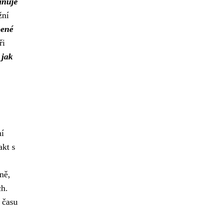
aňuje
žní
bené
ři
 jak
í
akt s
ně,
ch.
 času