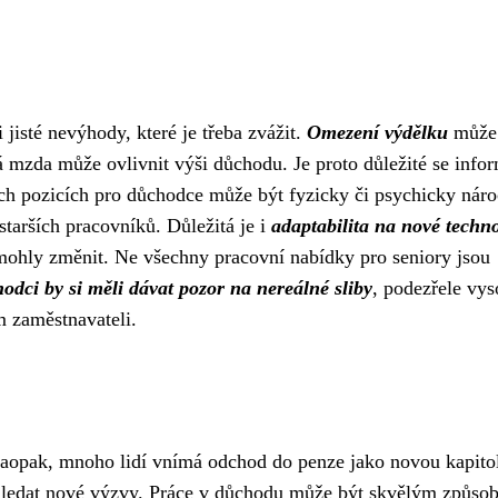
 jisté nevýhody, které je třeba zvážit.
Omezení výdělku
může 
ká mzda může ovlivnit výši důchodu. Je proto důležité se info
ých pozicích pro důchodce může být fyzicky či psychicky náro
tarších pracovníků. Důležitá je i
adaptabilita na nové techn
y mohly změnit. Ne všechny pracovní nabídky pro seniory jsou
odci by si měli dávat pozor na nereálné sliby
, podezřele vy
m zaměstnavateli.
aopak, mnoho lidí vnímá odchod do penze jako novou kapitol
hledat nové výzvy. Práce v důchodu může být skvělým způso