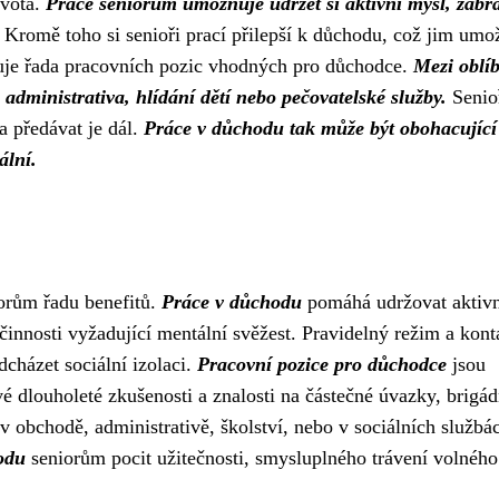
ivota.
Práce seniorům umožňuje udržet si aktivní mysl, zabr
Kromě toho si senioři prací přilepší k důchodu, což jim umo
stuje řada pracovních pozic vhodných pro důchodce.
Mezi oblí
administrativa, hlídání dětí nebo pečovatelské služby.
Senio
a předávat je dál.
Práce v důchodu tak může být obohacující
ální.
iorům řadu benefitů.
Práce v důchodu
pomáhá udržovat aktivn
 činnosti vyžadující mentální svěžest. Pravidelný režim a kont
cházet sociální izolaci.
Pracovní pozice pro důchodce
jsou
 dlouholeté zkušenosti a znalosti na částečné úvazky, brigád
 obchodě, administrativě, školství, nebo v sociálních službá
odu
seniorům pocit užitečnosti, smysluplného trávení volného