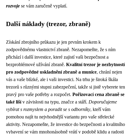
rozvoje
se vám zaručeně vyplatí.
Další náklady (trezor, zbraně)
Získání zbrojního průkazu je jen prvním krokem k
zodpovědnému vlastnictví zbraně. Nezapomeňte, že s ním
přichází i další investice, které zajistí vaši bezpečnost a
bezproblémové užívání zbraně.
Kvalitní trezor je nezbytností
pro zodpovědné uskladnění zbraně a munice
, chrání nejen
vás a vaše blízké, ale i vaši investici. Na trhu je široká škála
trezorů s různými stupni zabezpečení, takže si jistě vyberete ten
pravý pro vaše potřeby a rozpočet.
Pořizovací cena zbraně se
také liší
v závislosti na typu, značce a stáří.
Doporučujeme
vybírat s rozmyslem a poradit se s odborníky
, kteří vám
pomohou najít tu nejvhodnější variantu pro vaše střelecké
aktivity. Nezapomeňte, že investice do bezpečnosti a kvalitního
vybavení se vám mnohonásobně vrátí v podobě klidu a radosti