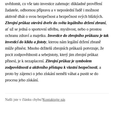
uvědomit, co vše tato investice zahrnuje: důkladné prověření
žadatele, odbornou přípravu a v neposlední řadě i možnost
aktivně dbát o svou bezpečnost a bezpečnost svých blízkých.
Zbrojní průkaz otevírá dveře do světa legálního držení zbraní
,
ať už se jedná o sportovní střelbu, myslivost, nebo o prostou
ochranu zdraví a majetku.
Investice do zbrojního průkazu je tak
investicí do klidu a jistoty
, kterou nám legální držení zbraně
může přinést. Mnoho držitelů zbrojních průkazů potvrzuje, že
pocit zodpovědnosti a sebejistoty, který jim zbrojní průkaz
přinesl, je k nezaplacení.
Zbrojní průkaz je symbolem
zodpovědnosti a aktivního přístupu k vlastní bezpečnosti
, a
proto by zájemci o jeho získání neměli váhat a pustit se do
procesu jeho získání.
Našli jste v článku chybu?
Kontaktujte nás