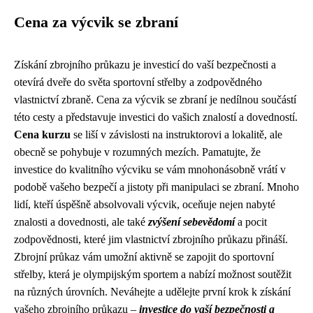
Cena za výcvik se zbraní
Získání zbrojního průkazu je investicí do vaší bezpečnosti a
otevírá dveře do světa sportovní střelby a zodpovědného
vlastnictví zbraně. Cena za výcvik se zbraní je nedílnou součástí
této cesty a představuje investici do vašich znalostí a dovedností.
Cena kurzu
se liší v závislosti na instruktorovi a lokalitě, ale
obecně se pohybuje v rozumných mezích. Pamatujte, že
investice do kvalitního výcviku se vám mnohonásobně vrátí v
podobě vašeho bezpečí a jistoty při manipulaci se zbraní. Mnoho
lidí, kteří úspěšně absolvovali výcvik, oceňuje nejen nabyté
znalosti a dovednosti, ale také
zvýšení sebevědomí
a pocit
zodpovědnosti, které jim vlastnictví zbrojního průkazu přináší.
Zbrojní průkaz vám umožní aktivně se zapojit do sportovní
střelby, která je olympijským sportem a nabízí možnost soutěžit
na různých úrovních. Neváhejte a udělejte první krok k získání
vašeho zbrojního průkazu –
investice do vaší bezpečnosti a