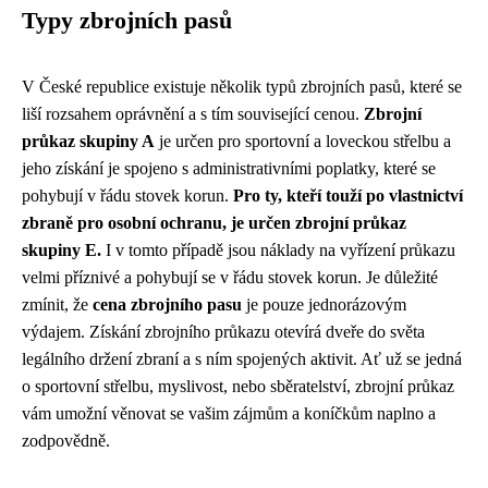
Typy zbrojních pasů
V České republice existuje několik typů zbrojních pasů, které se
liší rozsahem oprávnění a s tím související cenou.
Zbrojní
průkaz skupiny A
je určen pro sportovní a loveckou střelbu a
jeho získání je spojeno s administrativními poplatky, které se
pohybují v řádu stovek korun.
Pro ty, kteří touží po vlastnictví
zbraně pro osobní ochranu, je určen zbrojní průkaz
skupiny E.
I v tomto případě jsou náklady na vyřízení průkazu
velmi příznivé a pohybují se v řádu stovek korun. Je důležité
zmínit, že
cena zbrojního pasu
je pouze jednorázovým
výdajem. Získání zbrojního průkazu otevírá dveře do světa
legálního držení zbraní a s ním spojených aktivit. Ať už se jedná
o sportovní střelbu, myslivost, nebo sběratelství, zbrojní průkaz
vám umožní věnovat se vašim zájmům a koníčkům naplno a
zodpovědně.