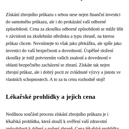
Získání zbrojního průkazu s sebou nese nejen finanční investici
do samotného průkazu, ale i do prokázání vaší odborné
způsobilosti. Cena za zkoušku odborné způsobilosti se může lišit
v závislosti na zkušebním středisku a typu zbraně, na kterou
průkaz chcete. Nevnímejte to však jako překážku, ale spíše jako
investici do vaší bezpečnosti a dovedností. Úspěšné složení
zkoušky je totiž potvrzením vašich znalostí a dovedností v
oblasti bezpečného zacházení se zbraní. Získáte tak nejen
zbrojní průkaz, ale i dobrý pocit ze zvládnuté výzvy a jistotu ve
vlastních schopnostech. A to za tu cenu rozhodně stojí!
Lékařské prohlídky a jejich cena
Nedílnou součástí procesu získání zbrojního průkazu je i
lékařská prohlídka, která slouží k ověření vaší zdravotní
způsobilosti k držení a nošení zbraně. Cena lékařské prohlídky