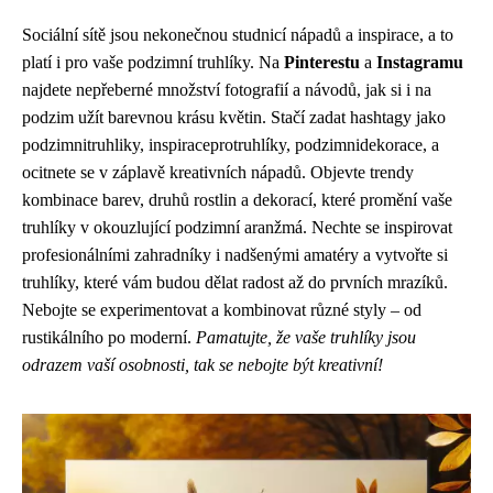
Sociální sítě jsou nekonečnou studnicí nápadů a inspirace, a to
platí i pro vaše podzimní truhlíky. Na
Pinterestu
a
Instagramu
najdete nepřeberné množství fotografií a návodů, jak si i na
podzim užít barevnou krásu květin. Stačí zadat hashtagy jako
podzimnitruhliky, inspiraceprotruhlíky, podzimnidekorace, a
ocitnete se v záplavě kreativních nápadů. Objevte trendy
kombinace barev, druhů rostlin a dekorací, které promění vaše
truhlíky v okouzlující podzimní aranžmá. Nechte se inspirovat
profesionálními zahradníky i nadšenými amatéry a vytvořte si
truhlíky, které vám budou dělat radost až do prvních mrazíků.
Nebojte se experimentovat a kombinovat různé styly – od
rustikálního po moderní.
Pamatujte, že vaše truhlíky jsou
odrazem vaší osobnosti, tak se nebojte být kreativní!