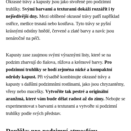
Okrasné trávy a kapusty jsou jako stvořené pro podzimní
truhlíky.
Svými barvami a texturami dokáží rozzářit i ty
nejšedivější dny.
Mezi oblíbené okrasné trávy patří například
ostřice, metlice trsnatá nebo kostřava. Tyto trávy se pyšní
krásnými odstíny hnědé, červené a zlaté barvy a navíc jsou
nenáročné na péči.
Kapusty zase zaujmou svými výraznými listy, které se na
podzim zbarvují do fialova, růžova a krémové barvy.
Pro
podzimní truhlíky se hodí zejména nízké a kompaktní
odrůdy kapust.
Při výsadbě kombinujte okrasné trávy a
kapusty s dalšími podzimními rostlinami, jako jsou chryzantémy,
vřesy nebo macešky.
Vytvoříte tak pestré a originální
aranžmá, které vám bude dělat radost až do zimy.
Nebojte se
experimentovat s barvami a texturami a vytvořte si podzimní
truhlíky podle svých představ.