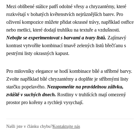
Mezi oblíbené stálice patří odolné vřesy a chryzantémy, které
rozkvétají v bohatých květenstvích nejrůznějších barev. Pro
oživení kompozice můžete přidat okrasné trávy, například ostřice
nebo metlici, které dodají truhlíku na textuře a vzdušnosti.
Nebojte se experimentovat s barvami a tvary listů.
Zajímavý
kontrast vytvoříte kombinací tmavě zelených listů břečťanu s
pestrými listy okrasných kapust.
Pro milovníky elegance se hodí kombinace bílé a stříbrné barvy.
Zvolte například bílé chryzantémy a doplňte je stříbrnými listy
starčku popelavého.
Nezapomeňte na pravidelnou zálivku,
zvláště v suchých dnech.
Rostliny v truhlících mají omezený
prostor pro kořeny a rychleji vysychají.
Našli jste v článku chybu?
Kontaktujte nás