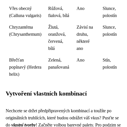
Vřes obecný
Růžová,
Ano
Slunce,
(Calluna vulgaris)
fialová, bílá
polostín
Chryzantéma
Žlutá,
Závisí na
Slunce,
(Chrysanthemum)
oranžová,
druhu,
polostín
červená,
některé
bílá
ano
Břečťan
Zelená,
Ano
Stín,
popínavý (Hedera
panašovaná
polostín
helix)
Vytvoření vlastních kombinací
Nechcete se držet předpřipravených kombinací a toužíte po
originálních truhlících, které budou odrážet váš vkus? Pusťte se
do
vlastní tvorby
! Začněte volbou barevné palety. Pro podzim se