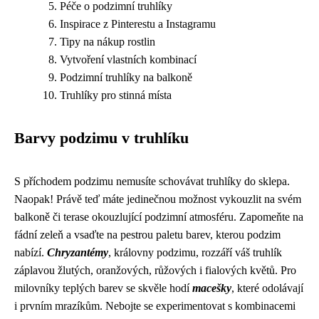
Péče o podzimní truhlíky
Inspirace z Pinterestu a Instagramu
Tipy na nákup rostlin
Vytvoření vlastních kombinací
Podzimní truhlíky na balkoně
Truhlíky pro stinná místa
Barvy podzimu v truhlíku
S příchodem podzimu nemusíte schovávat truhlíky do sklepa.
Naopak! Právě teď máte jedinečnou možnost vykouzlit na svém
balkoně či terase okouzlující podzimní atmosféru. Zapomeňte na
fádní zeleň a vsaďte na pestrou paletu barev, kterou podzim
nabízí.
Chryzantémy
, královny podzimu, rozzáří váš truhlík
záplavou žlutých, oranžových, růžových i fialových květů. Pro
milovníky teplých barev se skvěle hodí
macešky
, které odolávají
i prvním mrazíkům. Nebojte se experimentovat s kombinacemi