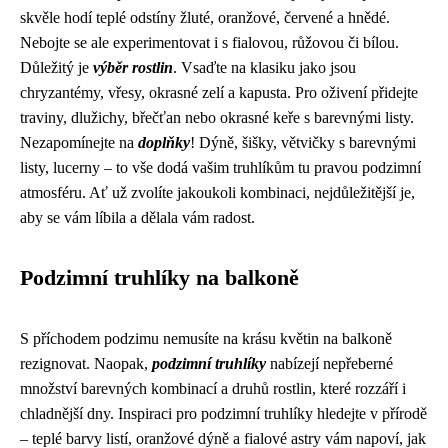
skvěle hodí teplé odstíny žluté, oranžové, červené a hnědé.
Nebojte se ale experimentovat i s fialovou, růžovou či bílou.
Důležitý je
výběr rostlin
. Vsaďte na klasiku jako jsou
chryzantémy, vřesy, okrasné zelí a kapusta. Pro oživení přidejte
traviny, dlužichy, břečťan nebo okrasné keře s barevnými listy.
Nezapomínejte na
doplňky
! Dýně, šišky, větvičky s barevnými
listy, lucerny – to vše dodá vašim truhlíkům tu pravou podzimní
atmosféru. Ať už zvolíte jakoukoli kombinaci, nejdůležitější je,
aby se vám líbila a dělala vám radost.
Podzimní truhlíky na balkoně
S příchodem podzimu nemusíte na krásu květin na balkoně
rezignovat. Naopak,
podzimní truhlíky
nabízejí nepřeberné
množství barevných kombinací a druhů rostlin, které rozzáří i
chladnější dny. Inspiraci pro podzimní truhlíky hledejte v přírodě
– teplé barvy listí, oranžové dýně a fialové astry vám napoví, jak