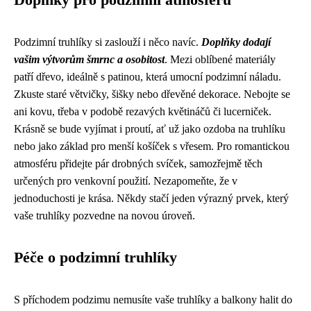
Doplňky pro podzimní atmosféru
Podzimní truhlíky si zaslouží i něco navíc.
Doplňky dodají
vašim výtvorům šmrnc a osobitost
. Mezi oblíbené materiály
patří dřevo, ideálně s patinou, která umocní podzimní náladu.
Zkuste staré větvičky, šišky nebo dřevěné dekorace. Nebojte se
ani kovu, třeba v podobě rezavých květináčů či lucerniček.
Krásně se bude vyjímat i proutí, ať už jako ozdoba na truhlíku
nebo jako základ pro menší košíček s vřesem. Pro romantickou
atmosféru přidejte pár drobných svíček, samozřejmě těch
určených pro venkovní použití. Nezapomeňte, že v
jednoduchosti je krása. Někdy stačí jeden výrazný prvek, který
vaše truhlíky pozvedne na novou úroveň.
Péče o podzimní truhlíky
S příchodem podzimu nemusíte vaše truhlíky a balkony halit do