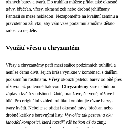
různých barev a tvarů. Do truhlíku můžete přidat také okrasné
trávy, břečťan, vřesy, okrasné zelí nebo drobné jehličnany.
Fantazii se meze nekladou! Nezapomeňte na kvalitní zeminu a
pravidelnou zálivku, aby vám vaše podzimní aranžmá dělalo
radost co nejdéle.
Využití vřesů a chryzantém
Vřesy a chryzantémy patří mezi stálice podzimních truhlíků a
není se čemu divit. Jejich krása vynikne v kombinaci s dalšími
podzimními rostlinami.
Vřesy
okouzlí paletou barev od bílé přes
růžovou až po temně fialovou.
Chryzantémy
zase nabídnou
záplavu květů v odstínech žluté, oranžové, červené, růžové i
bílé. Pro originální vzhled truhlíku kombinujte různé barvy a
tvary květů. Nebojte se přidat i okrasné trávy, břečťan nebo
drobné keříky s barevnými listy.
Vytvoříte tak pestrou a oku
lahodící kompozici, která rozzáří váš balkon až do zimy.