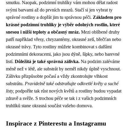
smutku. Naopak, podzimní truhlíky vám mohou dělat radost
svými barvami až do prvních mrazů. Stačí si jen vybrat ty
správné rostliny a dopřát jim tu správnou péči.
Základem pro
krásné podzimní truhlíky je výběr odolných rostlin, které
snesou i nižší teploty a občasný mráz.
Mezi oblíbené druhy
patří například vřesy, chryzantémy, okrasné zelí, břečťan nebo
okrasné trávy. Tyto rostliny můžete kombinovat s dalšími
podzimními dekoracemi, jako jsou dýně, šípky, nebo barevné
listí.
Důležitá je také správná zálivka.
Na podzim zaléváme
méně než v létě, ale substrát by neměl nikdy úplně vyschnout.
Zálivku přizpůsobte počasí a vždy zkontrolujte vlhkost
substrátu.
Pravidelně také odstraňujte odkvetlé květy a suché
listy,
podpoříte tak růst nových květů a rostliny budou vypadat
zdravě a svěže. S trochou péče se tak i z vašich podzimních
truhlíků stane okrasná součást vašeho domova.
Inspirace z Pinterestu a Instagramu