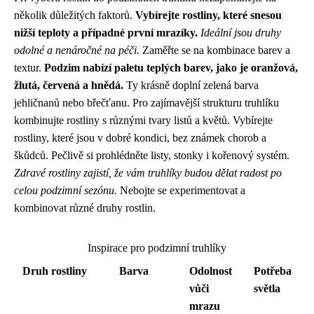
několik důležitých faktorů.
Vybírejte rostliny, které snesou
nižší teploty a případné první mrazíky.
Ideální jsou druhy
odolné a nenáročné na péči.
Zaměřte se na kombinace barev a
textur.
Podzim nabízí paletu teplých barev, jako je oranžová,
žlutá, červená a hnědá.
Ty krásně doplní zelená barva
jehličnanů nebo břečťanu. Pro zajímavější strukturu truhlíku
kombinujte rostliny s různými tvary listů a květů. Vybírejte
rostliny, které jsou v dobré kondici, bez známek chorob a
škůdců. Pečlivě si prohlédněte listy, stonky i kořenový systém.
Zdravé rostliny zajistí, že vám truhlíky budou dělat radost po
celou podzimní sezónu.
Nebojte se experimentovat a
kombinovat různé druhy rostlin.
Inspirace pro podzimní truhlíky
Druh rostliny
Barva
Odolnost
Potřeba
vůči
světla
mrazu