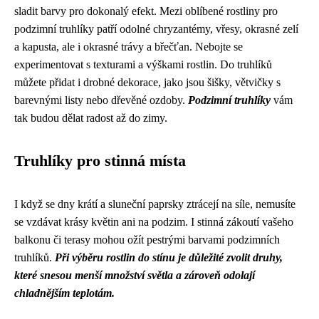
sladit barvy pro dokonalý efekt. Mezi oblíbené rostliny pro
podzimní truhlíky patří odolné chryzantémy, vřesy, okrasné zelí
a kapusta, ale i okrasné trávy a břečťan. Nebojte se
experimentovat s texturami a výškami rostlin. Do truhlíků
můžete přidat i drobné dekorace, jako jsou šišky, větvičky s
barevnými listy nebo dřevěné ozdoby.
Podzimní truhlíky
vám
tak budou dělat radost až do zimy.
Truhlíky pro stinná místa
I když se dny krátí a sluneční paprsky ztrácejí na síle, nemusíte
se vzdávat krásy květin ani na podzim. I stinná zákoutí vašeho
balkonu či terasy mohou ožít pestrými barvami podzimních
truhlíků.
Při výběru rostlin do stínu je důležité zvolit druhy,
které snesou menší množství světla a zároveň odolají
chladnějším teplotám.