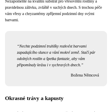
Nezapomeňte na kvalitní substrát pro vřesovištní rostliny a
pravidelnou zálivku, zvláště v suchých dnech. S trochou péče
vám vřesy a chryzantémy zpříjemní podzimní dny svými
barvami.
Nechte podzimní truhlíky rozkvést barvami
zapadajícího slunce a vůní mokré země. Stačí pár
odolných rostlin a špetka fantazie, aby vám
připomínaly krásu i v sychravých dnech.
Božena Němcová
Okrasné trávy a kapusty