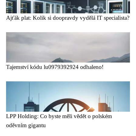
Ajťák plat: Kolik si doopravdy vydělá IT specialista?
Tajemství kódu lu0979392924 odhaleno!
LPP Holding: Co byste měli vědět o polském
oděvním gigantu